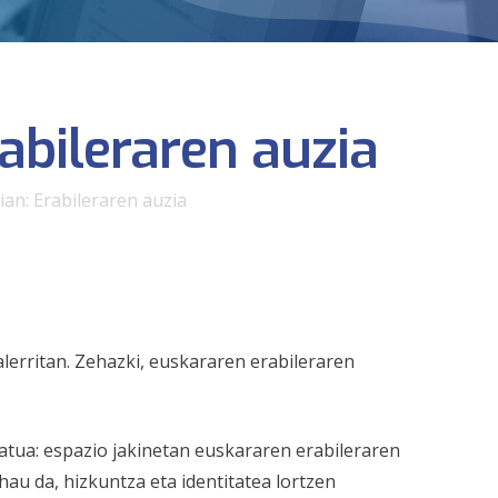
abileraren auzia
an: Erabileraren auzia
alerritan. Zehazki, euskararen erabileraren
okatua: espazio jakinetan euskararen erabileraren
 hau da, hizkuntza eta identitatea lortzen