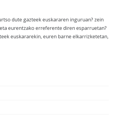
kurtso dute gazteek euskararen inguruan? zein
 eta eurentzako erreferente diren esparruetan?
teek euskararekin, euren barne elkarrizketetan,