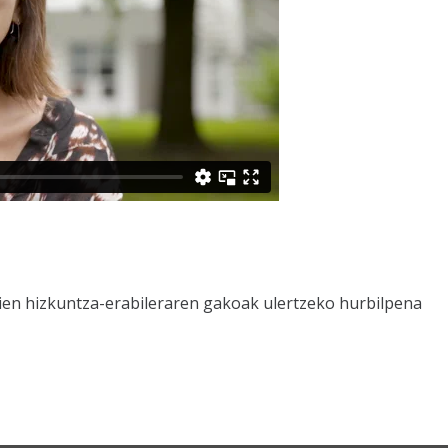
aien hizkuntza-erabileraren gakoak ulertzeko hurbilpena