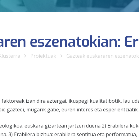
ren eszenatokian: Er
Klusterra
Proiektuak
Gazteak euskararen eszenatoki
aktoreak izan dira aztergai, ikuspegi kualitatibotik, lau ud
e gazteei, mugarik gabe, euren interes eta esperientziatik.
 ideologikoa: euskara gizartean jartzen duena 2) Erabilera k
a. 3) Erabilera bizitua: erabilera sentitua eta performatua,