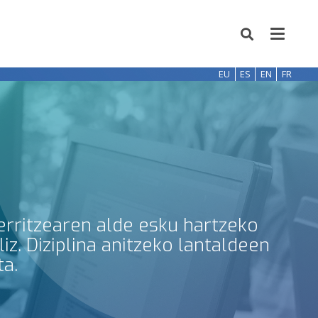
EU
ES
EN
FR
erritzearen alde esku hartzeko
z. Diziplina anitzeko lantaldeen
ta.