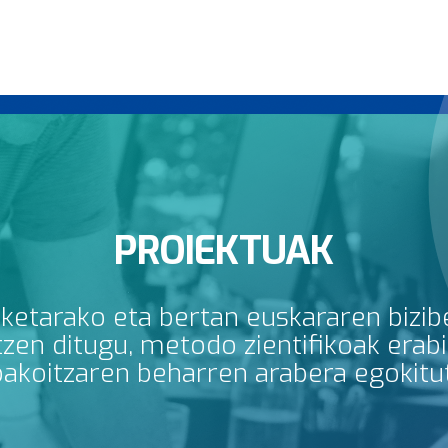
PROIEKTUAK
rketarako eta bertan euskararen bizib
en ditugu, metodo zientifikoak erabili
bakoitzaren beharren arabera egokitu