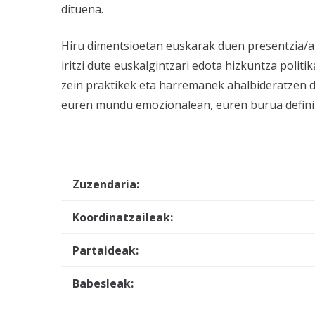
dituena.
Hiru dimentsioetan euskarak duen presentzia/au
iritzi dute euskalgintzari edota hizkuntza pol
zein praktikek eta harremanek ahalbideratzen d
euren mundu emozionalean, euren burua defin
Zuzendaria:
Koordinatzaileak:
Partaideak:
Babesleak: