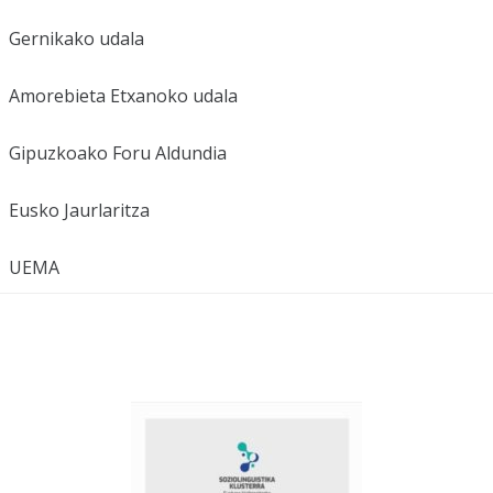
Gernikako udala
Amorebieta Etxanoko udala
Gipuzkoako Foru Aldundia
Eusko Jaurlaritza
UEMA