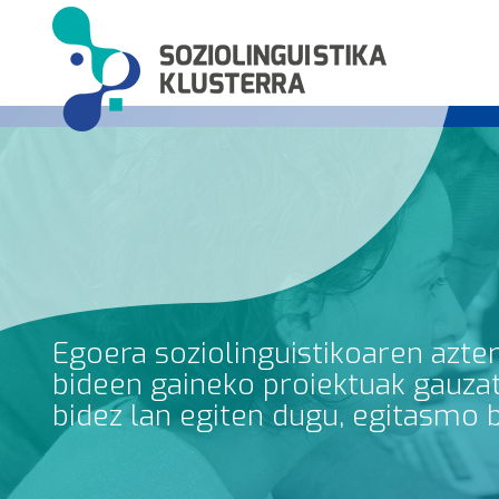
Egoera soziolinguistikoaren azte
bideen gaineko proiektuak gauzatz
bidez lan egiten dugu, egitasmo 