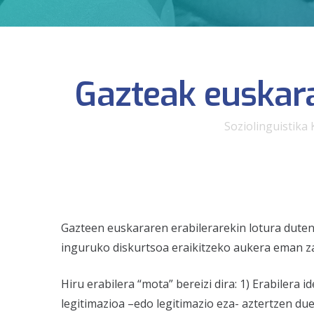
Gazteak euskara
Soziolinguistika 
Gazteen euskararen erabilerarekin lotura duten f
inguruko diskurtsoa eraikitzeko aukera eman zai
Hiru erabilera “mota” bereizi dira: 1) Erabilera
legitimazioa –edo legitimazio eza- aztertzen duen