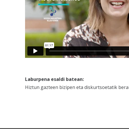
Laburpena esaldi batean:
Hiztun gazteen bizipen eta diskurtsoetatik ber