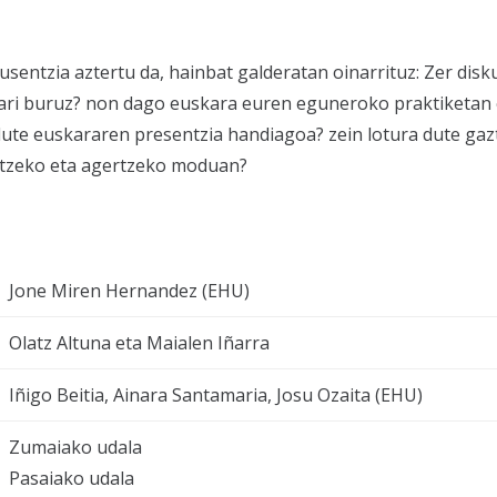
sentzia aztertu da, hainbat galderatan oinarrituz: Zer dis
itikari buruz? non dago euskara euren eguneroko praktiketan
ute euskararen presentzia handiagoa? zein lotura dute gaz
itzeko eta agertzeko moduan?
Jone Miren Hernandez (EHU)
Olatz Altuna eta Maialen Iñarra
Iñigo Beitia, Ainara Santamaria, Josu Ozaita (EHU)
Zumaiako udala
Pasaiako udala