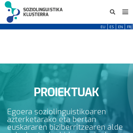
EU
ES
EN
FR
PROIEKTUAK
Egoera soziolinguistikoaren
azterketarako eta bertan
euskararen biziberritzearen alde