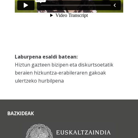
Laburpena esaldi batean:
Hiztun gazteen bizipen eta diskurtsoetatik
beraien hizkuntza-erabileraren gakoak
ulertzeko hurbilpena
BAZKIDEAK