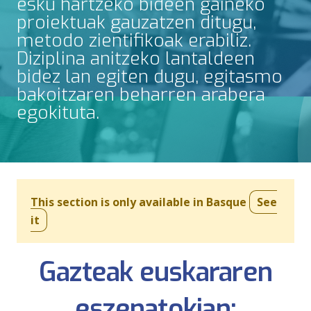
esku hartzeko bideen gaineko
proiektuak gauzatzen ditugu,
metodo zientifikoak erabiliz.
Diziplina anitzeko lantaldeen
bidez lan egiten dugu, egitasmo
bakoitzaren beharren arabera
egokituta.
This section is only available in Basque
See
it
Gazteak euskararen
eszenatokian: