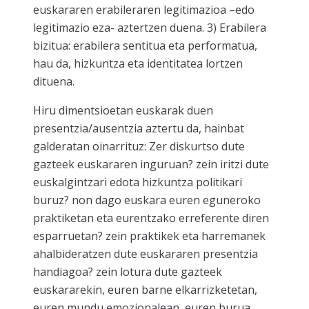
euskararen erabileraren legitimazioa –edo
legitimazio eza- aztertzen duena. 3) Erabilera
bizitua: erabilera sentitua eta performatua,
hau da, hizkuntza eta identitatea lortzen
dituena.
Hiru dimentsioetan euskarak duen
presentzia/ausentzia aztertu da, hainbat
galderatan oinarrituz: Zer diskurtso dute
gazteek euskararen inguruan? zein iritzi dute
euskalgintzari edota hizkuntza politikari
buruz? non dago euskara euren eguneroko
praktiketan eta eurentzako erreferente diren
esparruetan? zein praktikek eta harremanek
ahalbideratzen dute euskararen presentzia
handiagoa? zein lotura dute gazteek
euskararekin, euren barne elkarrizketetan,
euren mundu emozionalean, euren burua