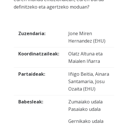
definitzeko eta agertzeko moduan?
Zuzendaria:
Jone Miren
Hernandez (EHU)
Koordinatzaileak:
Olatz Altuna eta
Maialen Iñarra
Partaideak:
Iñigo Beitia, Ainara
Santamaria, Josu
Ozaita (EHU)
Babesleak:
Zumaiako udala
Pasaiako udala
Gernikako udala