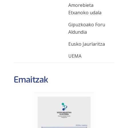
Amorebieta
Etxanoko udala
Gipuzkoako Foru
Aldundia
Eusko Jaurlaritza
UEMA
Emaitzak