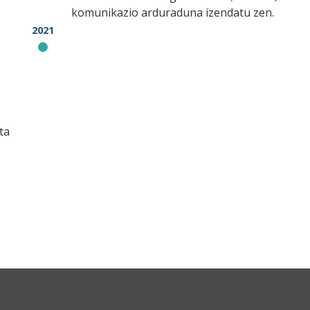
komunikazio arduraduna izendatu zen.
2021
ta