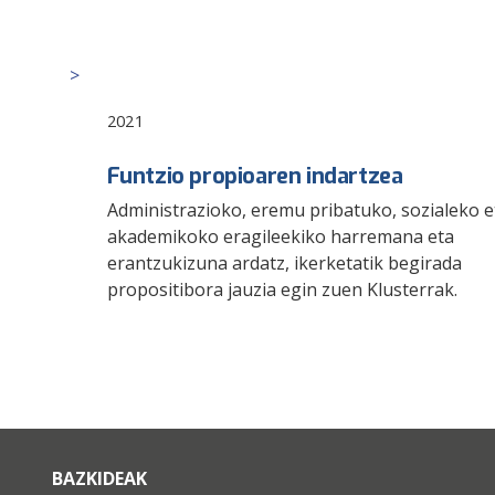
2021
Funtzio propioaren indartzea
Administrazioko, eremu pribatuko, sozialeko e
akademikoko eragileekiko harremana eta
erantzukizuna ardatz, ikerketatik begirada
propositibora jauzia egin zuen Klusterrak.
BAZKIDEAK