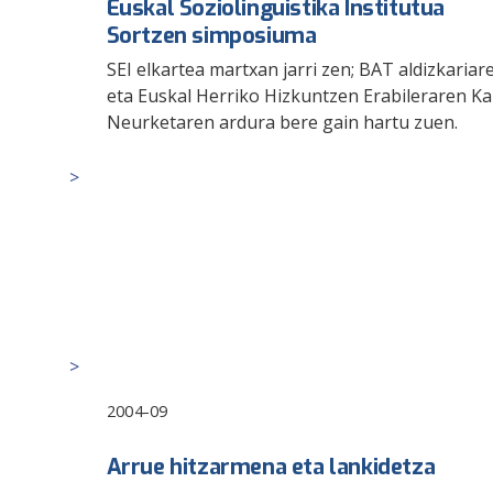
Euskal Soziolinguistika Institutua
Sortzen simposiuma
SEI elkartea martxan jarri zen; BAT aldizkariar
eta Euskal Herriko Hizkuntzen Erabileraren Ka
Neurketaren ardura bere gain hartu zuen.
2004-09
Arrue hitzarmena eta lankidetza