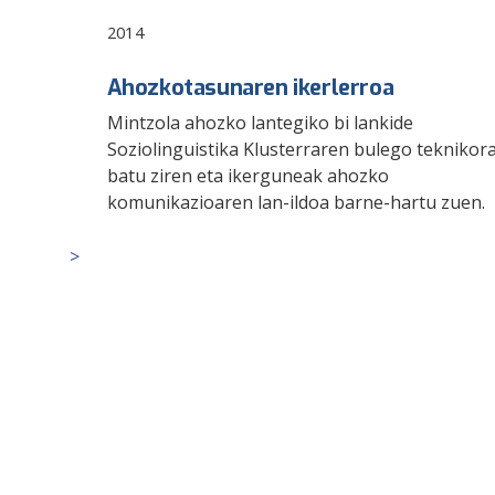
2014
Ahozkotasunaren ikerlerroa
Mintzola ahozko lantegiko bi lankide
Soziolinguistika Klusterraren bulego teknikor
batu ziren eta ikerguneak ahozko
komunikazioaren lan-ildoa barne-hartu zuen.