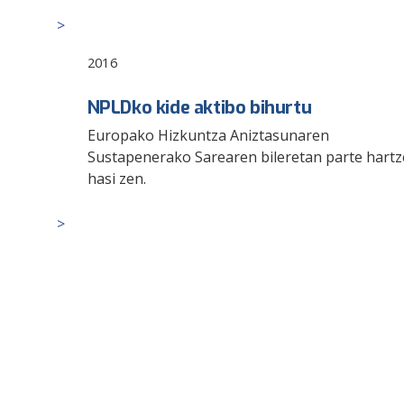
2016
NPLDko kide aktibo bihurtu
Europako Hizkuntza Aniztasunaren
Sustapenerako Sarearen bileretan parte hartz
hasi zen.