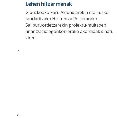
Lehen hitzarmenak
Gipuzkoako Foru Aldundiarekin eta Eusko
Jaurlaritzako Hizkuntza Politikarako
Sailburuordetzarekin proiektu-multzoen
finantzazio egonkorrerako akordioak sinatu
ziren.