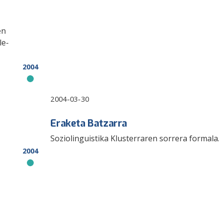
en
le-
2004
2004-03-30
Eraketa Batzarra
Soziolinguistika Klusterraren sorrera formala
2004