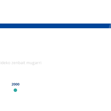
bideko zenbait mugarri
2000