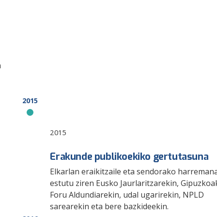
a
2015
2015
Erakunde publikoekiko gertutasuna
Elkarlan eraikitzaile eta sendorako harreman
estutu ziren Eusko Jaurlaritzarekin, Gipuzko
Foru Aldundiarekin, udal ugarirekin, NPLD
sarearekin eta bere bazkideekin.