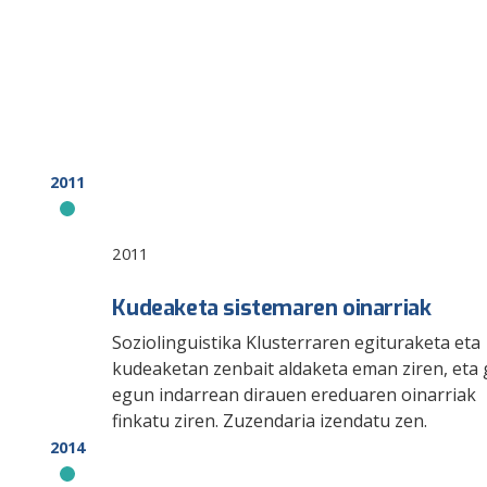
2011
2011
Kudeaketa sistemaren oinarriak
Soziolinguistika Klusterraren egituraketa eta
kudeaketan zenbait aldaketa eman ziren, eta
egun indarrean dirauen ereduaren oinarriak
finkatu ziren. Zuzendaria izendatu zen.
2014