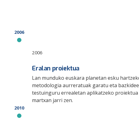
2006
2006
Eralan proiektua
Lan munduko euskara planetan esku hartzek
metodologia aurreratuak garatu eta bazkide
testuinguru errealetan aplikatzeko proiektua
martxan jarri zen.
2010