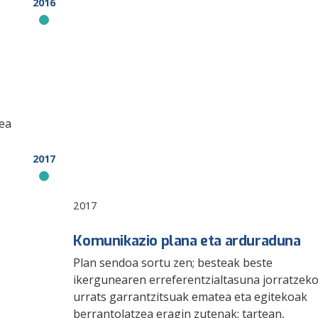
2016
ea
2017
2017
Komunikazio plana eta arduraduna
Plan sendoa sortu zen; besteak beste
ikergunearen erreferentzialtasuna jorratzek
urrats garrantzitsuak ematea eta egitekoak
berrantolatzea eragin zutenak; tartean,