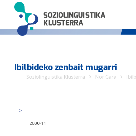
Ibilbideko zenbait mugarri
Soziolinguistika Klusterra
Nor Gara
Ibil
2000-11