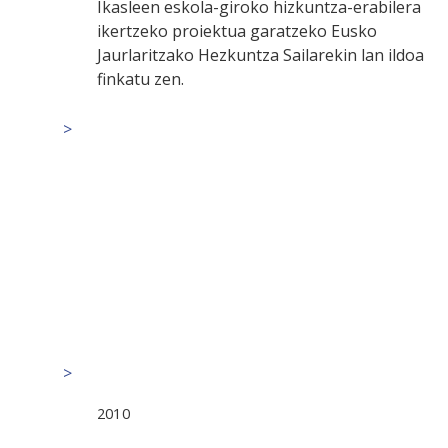
Ikasleen eskola-giroko hizkuntza-erabilera
ikertzeko proiektua garatzeko Eusko
Jaurlaritzako Hezkuntza Sailarekin lan ildoa
finkatu zen.
2010