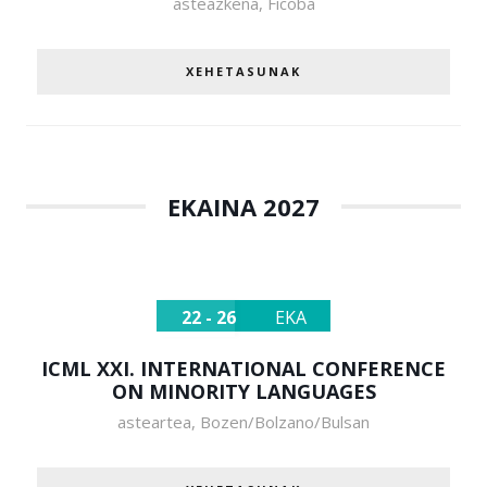
asteazkena
,
Ficoba
XEHETASUNAK
EKAINA 2027
22 - 26
EKA
ICML XXI. INTERNATIONAL CONFERENCE
ON MINORITY LANGUAGES
asteartea
,
Bozen/Bolzano/Bulsan