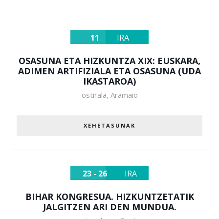
11
IRA
OSASUNA ETA HIZKUNTZA XIX: EUSKARA,
ADIMEN ARTIFIZIALA ETA OSASUNA (UDA
IKASTAROA)
ostirala
,
Aramaio
XEHETASUNAK
23 - 26
IRA
BIHAR KONGRESUA. HIZKUNTZETATIK
JALGITZEN ARI DEN MUNDUA.