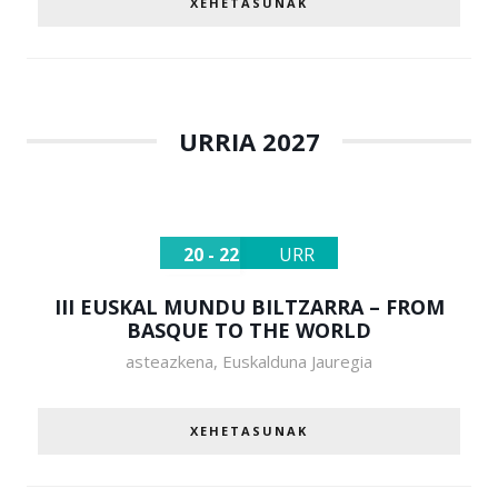
XEHETASUNAK
URRIA 2027
20 - 22
URR
III EUSKAL MUNDU BILTZARRA – FROM
BASQUE TO THE WORLD
asteazkena
,
Euskalduna Jauregia
XEHETASUNAK