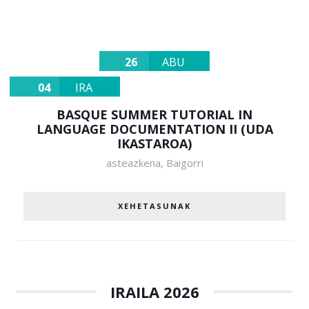
26
ABU
04
IRA
BASQUE SUMMER TUTORIAL IN
LANGUAGE DOCUMENTATION II (UDA
IKASTAROA)
asteazkena
,
Baigorri
XEHETASUNAK
IRAILA 2026