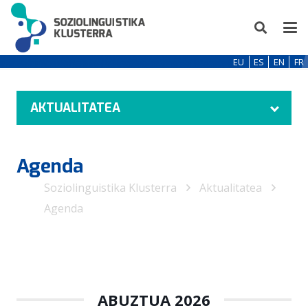
EU
ES
EN
FR
AKTUALITATEA
Agenda
Soziolinguistika Klusterra
Aktualitatea
Agenda
ABUZTUA 2026