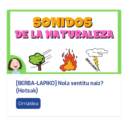
[BERBA-LAPIKO] Nola sentitu naiz?
(Hotsak)
Orrialdea