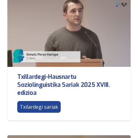
Txillardegi-Hausnartu
Soziolinguistika Sariak 2025 XVIII.
edizioa
Txilardegi sariak