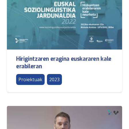
Hirigintzaren eragina euskararen kale
erabileran
Proiektuak
2023