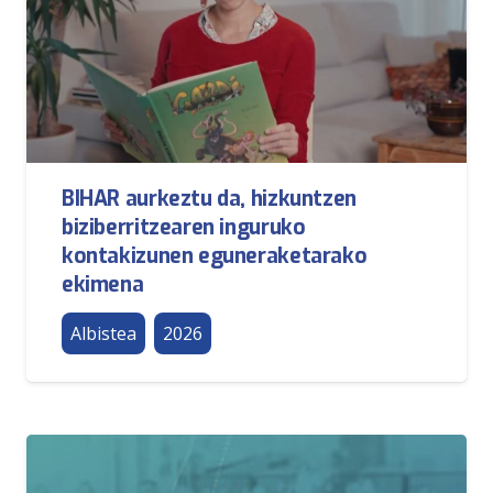
BIHAR aurkeztu da, hizkuntzen
biziberritzearen inguruko
kontakizunen eguneraketarako
ekimena
Albistea
2026