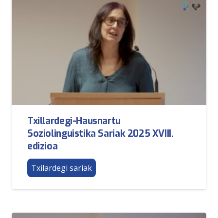
Txillardegi-Hausnartu
Soziolinguistika Sariak 2025 XVIII.
edizioa
Txilardegi sariak