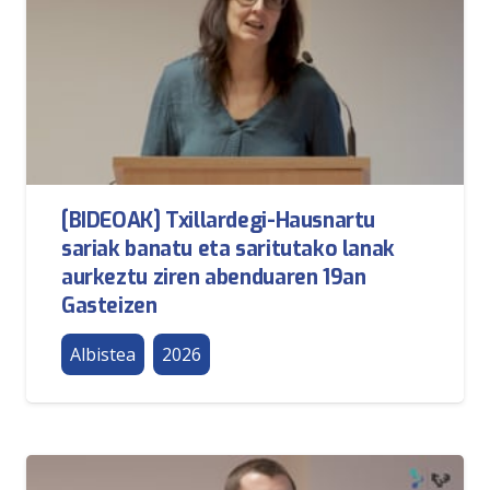
[BIDEOAK] Txillardegi-Hausnartu
sariak banatu eta saritutako lanak
aurkeztu ziren abenduaren 19an
Gasteizen
Albistea
2026