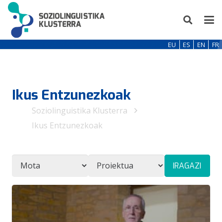
EU
ES
EN
FR
Ikus Entzunezkoak
Soziolinguistika Klusterra
Ikus Entzunezkoak
IRAGAZI