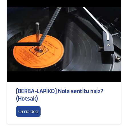
[BERBA-LAPIKO] Nola sentitu naiz?
(Hotsak)
Orrialdea