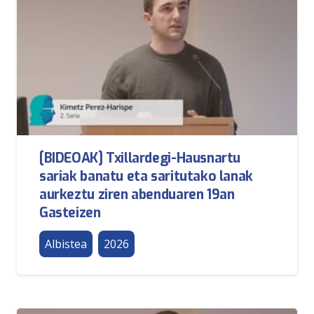
[BIDEOAK] Txillardegi-Hausnartu
sariak banatu eta saritutako lanak
aurkeztu ziren abenduaren 19an
Gasteizen
Albistea
2026