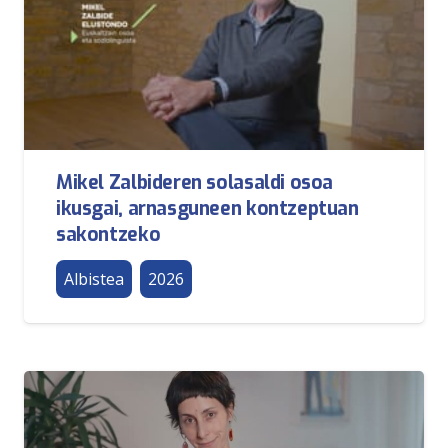
Mikel Zalbideren solasaldi osoa
ikusgai, arnasguneen kontzeptuan
sakontzeko
Albistea
2026