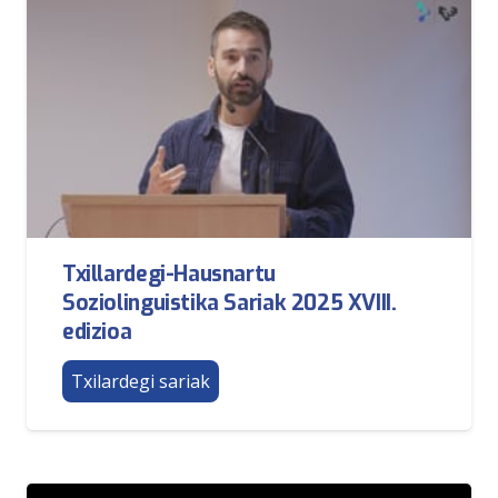
Txillardegi-Hausnartu
Soziolinguistika Sariak 2025 XVIII.
edizioa
Txilardegi sariak