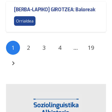
[BERBA-LAPIKO] GIROTZEA: Baloreak
Orrialdea
1
2
3
4
…
19