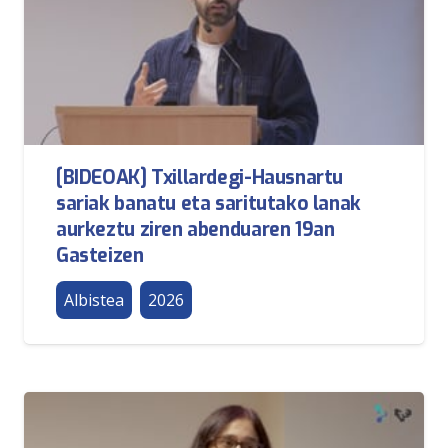
[BIDEOAK] Txillardegi-Hausnartu
sariak banatu eta saritutako lanak
aurkeztu ziren abenduaren 19an
Gasteizen
Albistea
2026