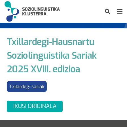
Txillardegi-Hausnartu
Soziolinguistika Sariak
2025 XVIII. edizioa
Txilardegi sariak
IKUSI ORIGINALA