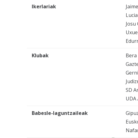
Ikerlariak
Jaime
Luci
Josu 
Uxue
Edurn
Klubak
Bera
Gazt
Gern
Judiz
SD A
UDA 
Babesle-laguntzaileak
Gipu
Eusko
Nafa