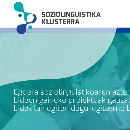
Egoera soziolinguistikoaren azte
bideen gaineko proiektuak gauzatz
bidez lan egiten dugu, egitasmo 