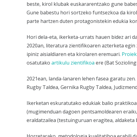
beste, kirol klubak euskararentzako gune babes
Gune babestu hori sortzeko funtsezkoa da kirol
parte hartzen duten protagonistekin edukia kon
Hori dela-eta, ikerketa-urrats hauen bidez ari d
2020an, literatura zientifikoaren azterketa egi
ipiniz aisialdiaren eta kirolaren eremuari.
Proiek
osatutako
artikulu zientifikoa
ere (Bat Soziolingu
2021ean, landa-lanaren lehen fasea garatu zen.
Rugby Taldea, Gernika Rugby Taldea, Judizmendi
Ikerketan eskuratutako edukiak balio praktikoa 
(mugimenduan dagoen pentsamoldearen eraikuntz
eraldatzailea (testuinguruan eragitea, aldaketa 
Horretarako, metodologia kualitatiboa erabili da