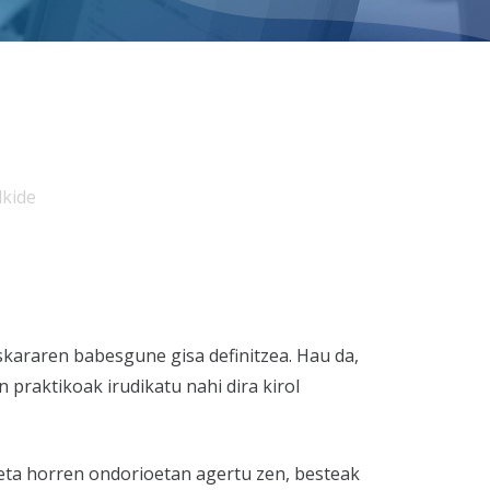
lkide
uskararen babesgune gisa definitzea. Hau da,
 praktikoak irudikatu nahi dira kirol
keta horren ondorioetan agertu zen, besteak