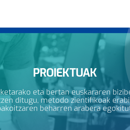
PROIEKTUAK
rketarako eta bertan euskararen bizib
en ditugu, metodo zientifikoak erabili
bakoitzaren beharren arabera egokitu