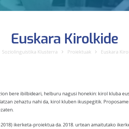
Euskara Kirolkide
Soziolinguistika Klusterra
Proiektuak
Euskara Kiro
zion bere ibilbideari, helburu nagusi honekin: kirol kluba e
atzan zehaztu nahi da, kirol kluben ikuspegitik. Proposamen
ezaten.
-2018) ikerketa-proiektua da. 2018. urtean amaitutako iker