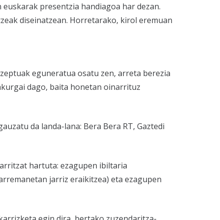
n euskarak presentzia handiagoa har dezan.
zeak diseinatzean. Horretarako, kirol eremuan
ntzeptuak eguneratua osatu zen, arreta berezia
akurgai dago, baita honetan oinarrituz
gauzatu da landa-lana: Bera Bera RT, Gaztedi
rritzat hartuta: ezagupen ibiltaria
rremanetan jarriz eraikitzea) eta ezagupen
karrizketa egin dira, bertako zuzendaritza-