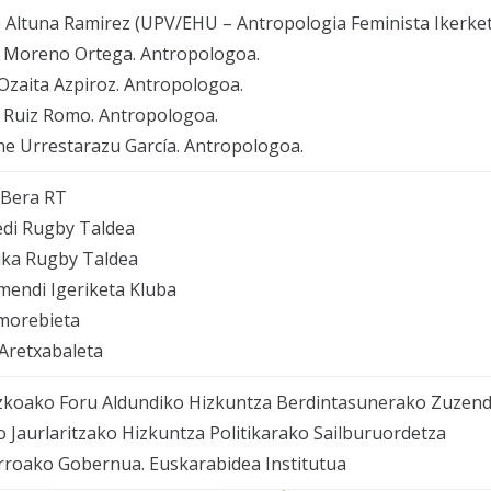
 Altuna Ramirez (UPV/EHU – Antropologia Feminista Ikerketa
a Moreno Ortega. Antropologoa.
Ozaita Azpiroz. Antropologoa.
 Ruiz Romo. Antropologoa.
e Urrestarazu García. Antropologoa.
 Bera RT
edi Rugby Taldea
ika Rugby Taldea
mendi Igeriketa Kluba
morebieta
Aretxabaleta
zkoako Foru Aldundiko Hizkuntza Berdintasunerako Zuzend
 Jaurlaritzako Hizkuntza Politikarako Sailburuordetza
rroako Gobernua. Euskarabidea Institutua