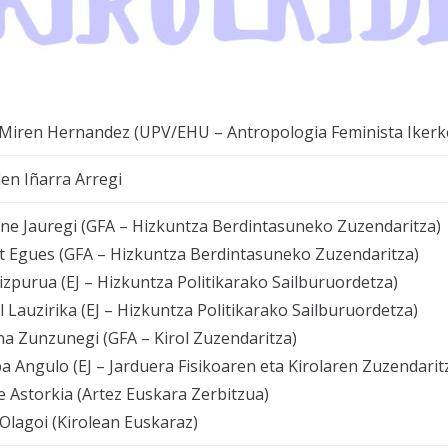
Miren Hernandez (UPV/EHU – Antropologia Feminista Ikerke
en Iñarra Arregi
ne Jauregi (GFA – Hizkuntza Berdintasuneko Zuzendaritza)
t Egues (GFA – Hizkuntza Berdintasuneko Zuzendaritza)
izpurua (EJ – Hizkuntza Politikarako Sailburuordetza)
 Lauzirika (EJ – Hizkuntza Politikarako Sailburuordetza)
a Zunzunegi (GFA – Kirol Zuzendaritza)
a Angulo (EJ – Jarduera Fisikoaren eta Kirolaren Zuzendarit
e Astorkia (Artez Euskara Zerbitzua)
 Olagoi (Kirolean Euskaraz)