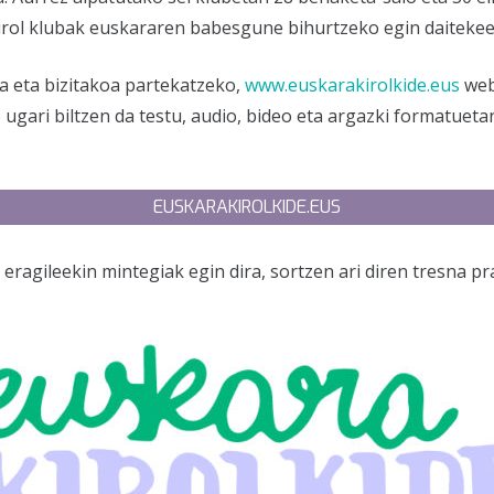
 kirol klubak euskararen babesgune bihurtzeko egin daitekee
a eta bizitakoa partekatzeko,
www.euskarakirolkide.eus
web
ari biltzen da testu, audio, bideo eta argazki formatueta
EUSKARAKIROLKIDE.EUS
 eragileekin mintegiak egin dira, sortzen ari diren tresna p