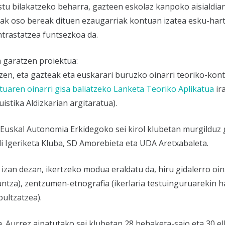
tu bilakatzeko beharra, gazteen eskolaz kanpoko aisialdia
ak oso bereak dituen ezaugarriak kontuan izatea esku-hart
trastatzea funtsezkoa da.
a garatzen proiektua:
n zen, eta gazteak eta euskarari buruzko oinarri teoriko-ko
tuaren oinarri gisa baliatzeko Lanketa Teoriko Aplikatua
ir
istika Aldizkarian argitaratua).
 Euskal Autonomia Erkidegoko sei kirol klubetan murgilduz 
 Igeriketa Kluba, SD Amorebieta eta UDA Aretxabaleta.
izan dezan, ikertzeko modua eraldatu da, hiru gidalerro oina
a), zentzumen-etnografia (ikerlaria testuinguruarekin ha
bultzatzea).
. Aurrez aipatutako sei klubetan 28 behaketa-saio eta 30 el