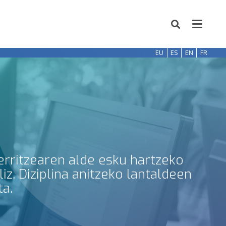
EU
ES
EN
FR
erritzearen alde esku hartzeko
z. Diziplina anitzeko lantaldeen
ta.