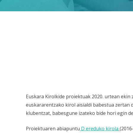
Euskara Kirolkide proiektuak 2020. urtean ekin 
euskararentzako kirol aisialdi babestua zertan d
klubentzat, babesgune izateko bide hori egin d
Proiektuaren abiapuntu
D ereduko kirola
(2016