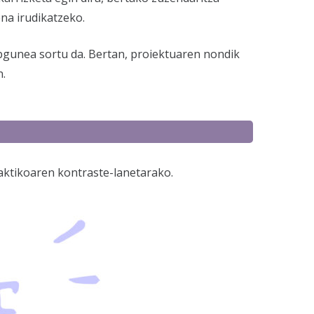
na irudikatzeko.
gunea sortu da. Bertan, proiektuaren nondik
n.
raktikoaren kontraste-lanetarako.