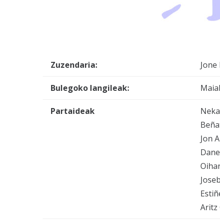
Zuzendaria:
Jone 
Bulegoko langileak:
Maial
Partaideak
Neka
Beña
Jon A
Danel
Oihan
Joseb
Estiñ
Aritz