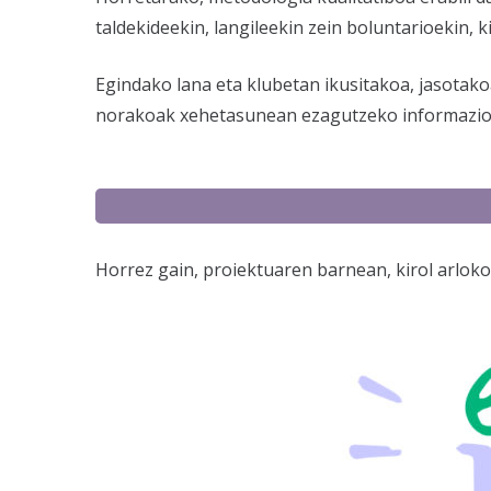
taldekideekin, langileekin zein boluntarioekin,
Egindako lana eta klubetan ikusitakoa, jasotako
norakoak xehetasunean ezagutzeko informazio ug
Horrez gain, proiektuaren barnean, kirol arloko