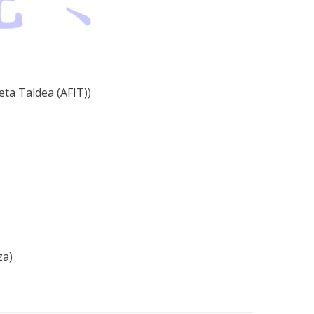
ta Taldea (AFIT))
za)