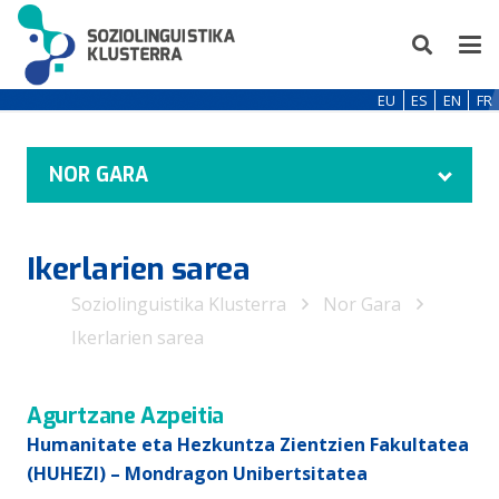
EU
ES
EN
FR
NOR GARA
Ikerlarien sarea
Soziolinguistika Klusterra
Nor Gara
Ikerlarien sarea
Agurtzane Azpeitia
Humanitate eta Hezkuntza Zientzien Fakultatea
(HUHEZI) – Mondragon Unibertsitatea