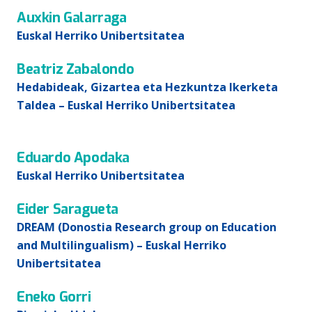
Auxkin Galarraga
Euskal Herriko Unibertsitatea
Beatriz Zabalondo
Hedabideak, Gizartea eta Hezkuntza Ikerketa
Taldea – Euskal Herriko Unibertsitatea
Eduardo Apodaka
Euskal Herriko Unibertsitatea
Eider Saragueta
DREAM (Donostia Research group on Education
and Multilingualism) – Euskal Herriko
Unibertsitatea
Eneko Gorri