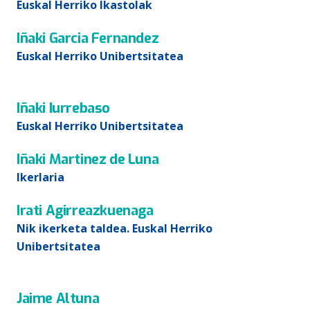
Euskal Herriko Ikastolak
Iñaki Garcia Fernandez
Euskal Herriko Unibertsitatea
Iñaki Iurrebaso
Euskal Herriko Unibertsitatea
Iñaki Martinez de Luna
Ikerlaria
Irati Agirreazkuenaga
Nik ikerketa taldea. Euskal Herriko
Unibertsitatea
Jaime Altuna