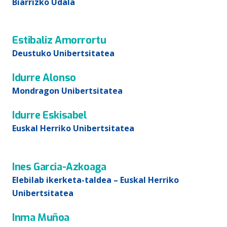
Biarrizko Udala
Estibaliz Amorrortu
Deustuko Unibertsitatea
Idurre Alonso
Mondragon Unibertsitatea
Idurre Eskisabel
Euskal Herriko Unibertsitatea
Ines Garcia-Azkoaga
Elebilab ikerketa-taldea – Euskal Herriko
Unibertsitatea
Inma Muñoa