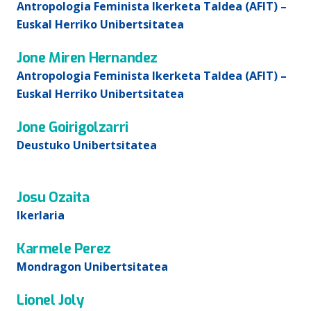
Antropologia Feminista Ikerketa Taldea (AFIT) –
Euskal Herriko Unibertsitatea
Jone Miren Hernandez
Antropologia Feminista Ikerketa Taldea (AFIT) –
Euskal Herriko Unibertsitatea
Jone Goirigolzarri
Deustuko Unibertsitatea
Josu Ozaita
Ikerlaria
Karmele Perez
Mondragon Unibertsitatea
Lionel Joly