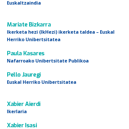
Euskaltzaindia
Mariate Bizkarra
Ikerketa hezi (IkHezi) ikerketa taldea – Euskal
Herriko Unibertsitatea
Paula Kasares
Nafarroako Unibertsitate Publikoa
Pello Jauregi
Euskal Herriko Unibertsitatea
Xabier Aierdi
Ikerlaria
Xabier Isasi