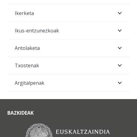
Ikerketa
Ikus-entzunezkoak
Antolaketa
Txostenak
Argitalpenak
BAZKIDEAK