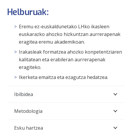
Helburuak:
Eremu ez-euskaldunetako LHko ikasleen
euskarazko ahozko hizkuntzan aurrerapenak
eragitea eremu akademikoan.
Irakasleak formatzea ahozko konpetentziaren
kalitatean eta erabileran aurrerapenak
eragiteko.
Ikerketa emaitza eta ezagutza hedatzea.
Ibilbidea
Metodologia
Esku hartzea