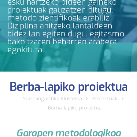
esku hartzeko bideen gaineko
proiektuak gauzatzen ditugu,
metodo zientifikoak erabiliz.
Diziplina anitzeko lantaldeen
bidez lan egiten dugu, egitasmo
bakoitzaren beharren arabera
egokituta.
Berba-lapiko proiektua
Soziolinguistika Klusterra
Proiektuak
Berba-lapiko proiektua
Garapen metodologikoa