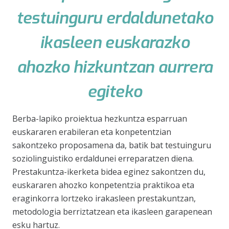
testuinguru erdaldunetako
ikasleen euskarazko
ahozko hizkuntzan aurrera
egiteko
Berba-lapiko proiektua hezkuntza esparruan
euskararen erabileran eta konpetentzian
sakontzeko proposamena da, batik bat testuinguru
soziolinguistiko erdaldunei erreparatzen diena.
Prestakuntza-ikerketa bidea eginez sakontzen du,
euskararen ahozko konpetentzia praktikoa eta
eraginkorra lortzeko irakasleen prestakuntzan,
metodologia berriztatzean eta ikasleen garapenean
esku hartuz.