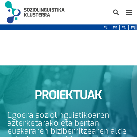
EU
ES
EN
FR
PROIEKTUAK
Egoera soziolinguistikoaren
azterketarako eta bertan
euskararen biziberritzearen alde