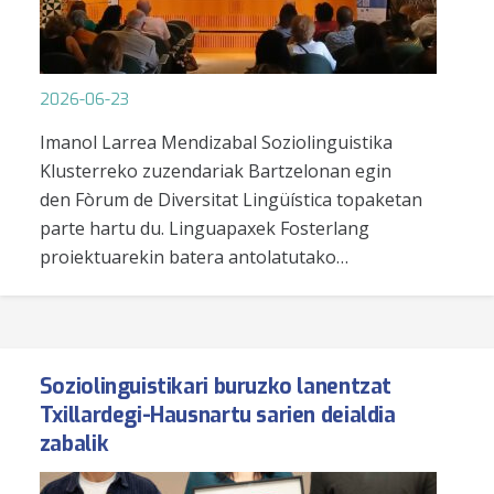
2026-06-23
Imanol Larrea Mendizabal Soziolinguistika
Klusterreko zuzendariak Bartzelonan egin
den Fòrum de Diversitat Lingüística topaketan
parte hartu du. Linguapaxek Fosterlang
proiektuarekin batera antolatutako…
Soziolinguistikari buruzko lanentzat
Txillardegi-Hausnartu sarien deialdia
zabalik