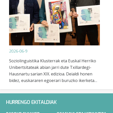
2026-06-9
Soziolinguistika Klusterrak eta Euskal Herriko
Unibertsitateak abian jarri dute Txillardegi-
Hausnartu sarian XIX. edizioa. Deialdi honen
bidez, euskararen egoerari buruzko ikerketa…
HURRENGO EKITALDIAK