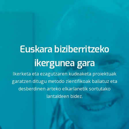
Euskara biziberritzeko
ikergunea gara
Ikerketa eta ezagutzaren kudeaketa proiektuak
garatzen ditugu metodo zientifikoak baliatuz eta
desberdinen arteko elkarlanetik sortutako
lantaldeen bidez.