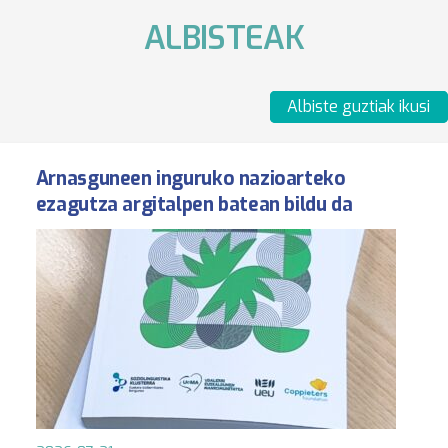
ALBISTEAK
Albiste guztiak ikusi
Arnasguneen inguruko nazioarteko
ezagutza argitalpen batean bildu da