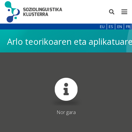
EU
ES
EN
FR
Arlo teorikoaren eta aplikatuare
Nor gara