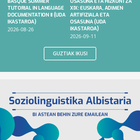
BASQUE SUMMER
OSASUNA ETA HIZKUNTZA
TUTORIAL IN LANGUAGE
XIX: EUSKARA, ADIMEN
DOCUMENTATION II (UDA
ARTIFIZIALA ETA
IKASTAROA)
OSASUNA (UDA
IKASTAROA)
2026-08-26
2026-09-11
GUZTIAK IKUSI