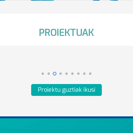
PROIEKTUAK
Hizkuntzen Erabileraren Kale
Neurketa. Euskal Herria, 2026
Proiektu guztiak ikusi