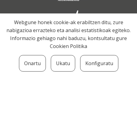
Webgune honek cookie-ak erabiltzen ditu, zure
nabigazioa errazteko eta analisi estatistikoak egiteko.
Informazio gehiago nahi baduzu, kontsultatu gure
Cookien Politika
Onartu
Ukatu
Konfiguratu