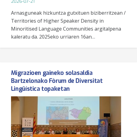
2026-07-21
Arnasguneak hizkuntza gutxituen biziberritzean /
Territories of Higher Speaker Density in
Minoritised Language Communities argitalpena
kaleratu da. 2025eko urriaren 16an…
Migrazioen gaineko solasaldia
Bartzelonako Fòrum de Diversitat
Lingüística topaketan