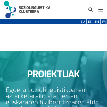
EU
ES
EN
FR
PROIEKTUAK
Egoera soziolinguistikoaren
azterketarako eta bertan
euskararen biziberritzearen alde