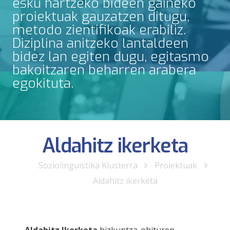
esku hartzeko bideen gaineko
proiektuak gauzatzen ditugu,
metodo zientifikoak erabiliz.
Diziplina anitzeko lantaldeen
bidez lan egiten dugu, egitasmo
bakoitzaren beharren arabera
egokituta.
Aldahitz ikerketa
Soziolinguistika Klusterra
Proiektuak
Aldahitz ikerketa