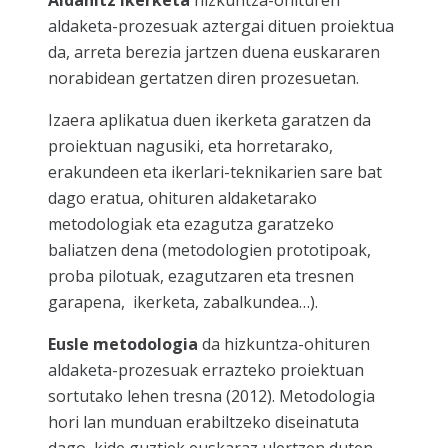
Aldahitz Ikerketa
hizkuntza-ohituren
aldaketa-prozesuak aztergai dituen proiektua
da, arreta berezia jartzen duena euskararen
norabidean gertatzen diren prozesuetan.
Izaera aplikatua duen ikerketa garatzen da
proiektuan nagusiki, eta horretarako,
erakundeen eta ikerlari-teknikarien sare bat
dago eratua, ohituren aldaketarako
metodologiak eta ezagutza garatzeko
baliatzen dena (metodologien prototipoak,
proba pilotuak, ezagutzaren eta tresnen
garapena, ikerketa, zabalkundea…).
Eusle metodologia
da hizkuntza-ohituren
aldaketa-prozesuak errazteko proiektuan
sortutako lehen tresna (2012). Metodologia
hori lan munduan erabiltzeko diseinatuta