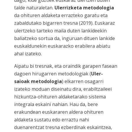
dago, kide guztiek euskaraz
ulertzen
duten
talde naturaletan.
Ulerrizketa metodologia
da ohituren aldaketa errazteko garatu eta
zabaldutako bigarren tresna (2019). Euskaraz
ulertzeko
tarteko
maila duten lankideekin
baliatzeko sortua da, inguruan dituen lankide
euskaldunekin euskarazko erabilera abiatu
ahal izateko.
Aipatu bi tresnak, eta oraindik garapen fasean
dagoen hirugarren metodologiak (
Uler-
saioak metodologia
) elkarren osagarri
izateko moduan diseinatu dira, erabiltzaileei
hizkuntza-ohituren aldaketarako
sistema
integrala
eskaini nahian. Hau da, bere
erakundean euskararen aldera ohituren
aldaketa sustatu edo erraztu nahi
duenarentzat tresna ezberdinak eskaintzea,