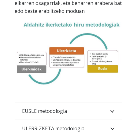
elkarren osagarriak, eta beharren arabera bat
edo beste erabiltzeko moduan.
EUSLE metodologia
ULERRIZKETA metodologia