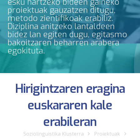
esku hartzeko bideen gaineko
proiektuak gauzatzen ditugu,
metodo zientifikoak erabiliz.
Diziplina anitzeko lantaldeen
bidez lan egiten dugu, egitasmo
bakoitzaren beharren arabera
egokituta.
Hirigintzaren eragina
euskararen kale
erabileran
Soziolinguistika Klusterra
Proiektuak