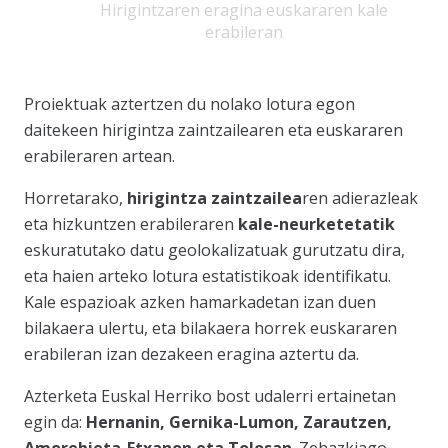
Hirigintzaren eragina euskararen kale
erabileran
Proiektuak aztertzen du nolako lotura egon
daitekeen hirigintza zaintzailearen eta euskararen
erabileraren artean.
Horretarako,
hirigintza zaintzailea
ren adierazleak
eta hizkuntzen erabileraren
kale-neurketetatik
eskuratutako datu geolokalizatuak gurutzatu dira,
eta haien arteko lotura estatistikoak identifikatu.
Kale espazioak azken hamarkadetan izan duen
bilakaera ulertu, eta bilakaera horrek euskararen
erabileran izan dezakeen eragina aztertu da.
Azterketa Euskal Herriko bost udalerri ertainetan
egin da:
Hernanin, Gernika-Lumon, Zarautzen,