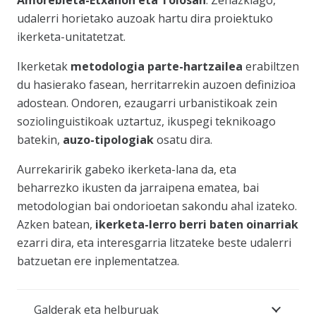
Amorebieta-Etxanon eta Tolosan
. Zehazkiago,
udalerri horietako auzoak hartu dira proiektuko
ikerketa-unitatetzat.
Ikerketak
metodologia parte-hartzailea
erabiltzen
du hasierako fasean, herritarrekin auzoen definizioa
adostean. Ondoren, ezaugarri urbanistikoak zein
soziolinguistikoak uztartuz, ikuspegi teknikoago
batekin,
auzo-tipologiak
osatu dira.
Aurrekaririk gabeko ikerketa-lana da, eta
beharrezko ikusten da jarraipena ematea, bai
metodologian bai ondorioetan sakondu ahal izateko.
Azken batean,
ikerketa-lerro berri baten oinarriak
ezarri dira, eta interesgarria litzateke beste udalerri
batzuetan ere inplementatzea.
Galderak eta helburuak