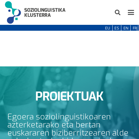
EU
ES
EN
FR
PROIEKTUAK
Egoera soziolinguistikoaren
azterketarako eta bertan
euskararen biziberritzearen alde