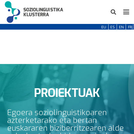
EU
ES
EN
FR
PROIEKTUAK
Egoera soziolinguistikoaren
azterketarako eta bertan
euskararen biziberritzearen alde