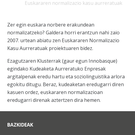
Euskararen normalizazio kasu aurreratuak
Zer egin euskara norbere erakundean
normalizatzeko? Galdera horri erantzun nahi zaio
2007. urtean abiatu zen Euskararen Normalizazio
Kasu Aurreratuak proiektuaren bidez.
Ezagutzaren Klusterrak (gaur egun Innobasque)
egindako Kudeaketa Aurreratuko Enpresak
argitalpenak eredu hartu eta soziolinguistika arlora
egokitu ditugu. Beraz, kudeaketan eredugarri diren
kasuen ordez, euskararen normalizazioan
eredugarri direnak aztertzen dira hemen.
BAZKIDEAK