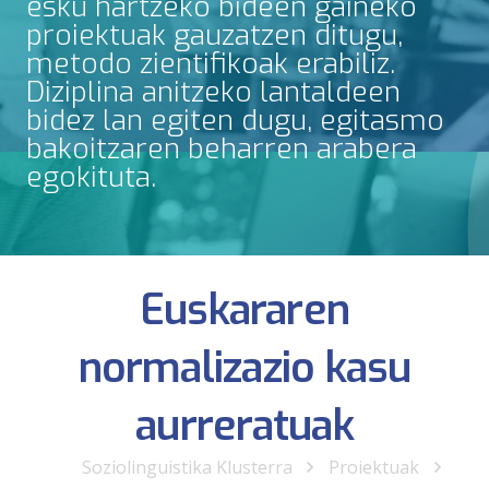
esku hartzeko bideen gaineko
proiektuak gauzatzen ditugu,
metodo zientifikoak erabiliz.
Diziplina anitzeko lantaldeen
bidez lan egiten dugu, egitasmo
bakoitzaren beharren arabera
egokituta.
Euskararen
normalizazio kasu
aurreratuak
Soziolinguistika Klusterra
Proiektuak