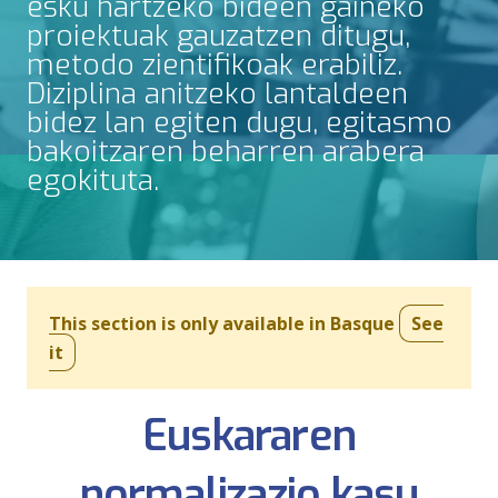
esku hartzeko bideen gaineko
proiektuak gauzatzen ditugu,
metodo zientifikoak erabiliz.
Diziplina anitzeko lantaldeen
bidez lan egiten dugu, egitasmo
bakoitzaren beharren arabera
egokituta.
This section is only available in Basque
See
it
Euskararen
normalizazio kasu