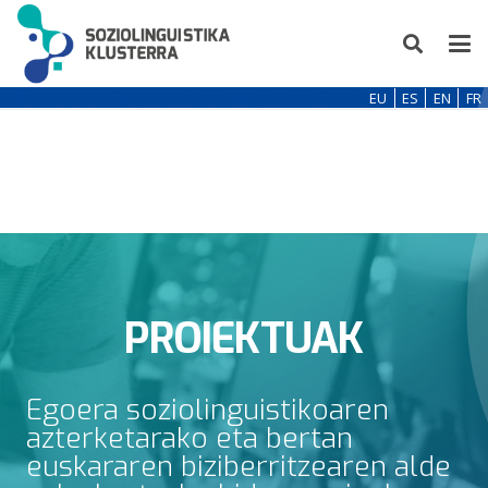
EU
ES
EN
FR
PROIEKTUAK
Egoera soziolinguistikoaren
azterketarako eta bertan
euskararen biziberritzearen alde