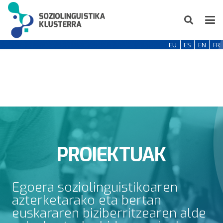
EU
ES
EN
FR
PROIEKTUAK
Egoera soziolinguistikoaren
azterketarako eta bertan
euskararen biziberritzearen alde