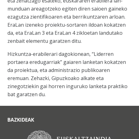
eta zehatzago esateko, euskararen erabilera lan-
munduan areagotzeko egiten diren saioen gaineko
ezagutza zientifikoaren eta berrikuntzaren arloan.
EraLan izeneko proiektu-sortaren ildoan kokatzen
da, eta EraLan 3 eta EraLan 4 zikloetan landutako
zenbait elementu garatzen ditu.
Hizkuntza-erabilerari dagokionean, “Liderren
portaera eredugarriak” gaiaren lanketan kokatzen
da proiektua, eta administrazio publikoaren
eremuan. Zehazki, Gipuzkoako alkate eta
zinegotziekin gai horren inguruko lanketa praktiko
bat garatzen du.
BAZKIDEAK