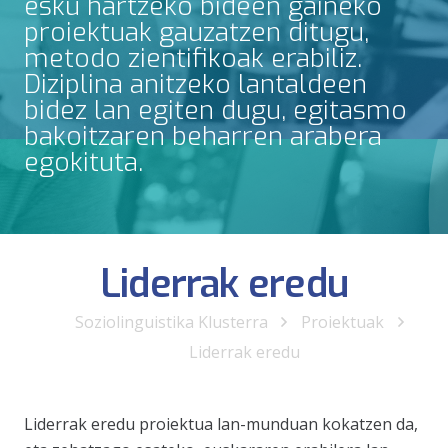
esku hartzeko bideen gaineko
proiektuak gauzatzen ditugu,
metodo zientifikoak erabiliz.
Diziplina anitzeko lantaldeen
bidez lan egiten dugu, egitasmo
bakoitzaren beharren arabera
egokituta.
Liderrak eredu
Soziolinguistika Klusterra
Proiektuak
Liderrak eredu
Liderrak eredu proiektua lan-munduan kokatzen da,