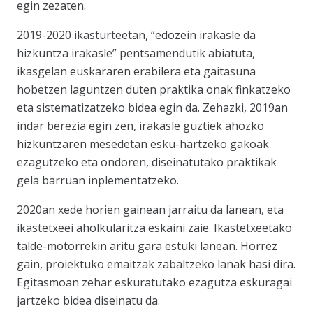
egin zezaten.
2019-2020 ikasturteetan, “edozein irakasle da
hizkuntza irakasle” pentsamendutik abiatuta,
ikasgelan euskararen erabilera eta gaitasuna
hobetzen laguntzen duten praktika onak finkatzeko
eta sistematizatzeko bidea egin da. Zehazki, 2019an
indar berezia egin zen, irakasle guztiek ahozko
hizkuntzaren mesedetan esku-hartzeko gakoak
ezagutzeko eta ondoren, diseinatutako praktikak
gela barruan inplementatzeko.
2020an xede horien gainean jarraitu da lanean, eta
ikastetxeei aholkularitza eskaini zaie. Ikastetxeetako
talde-motorrekin aritu gara estuki lanean. Horrez
gain, proiektuko emaitzak zabaltzeko lanak hasi dira.
Egitasmoan zehar eskuratutako ezagutza eskuragai
jartzeko bidea diseinatu da.