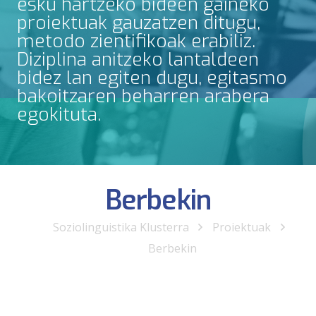
esku hartzeko bideen gaineko
proiektuak gauzatzen ditugu,
metodo zientifikoak erabiliz.
Diziplina anitzeko lantaldeen
bidez lan egiten dugu, egitasmo
bakoitzaren beharren arabera
egokituta.
Berbekin
Soziolinguistika Klusterra
Proiektuak
Berbekin