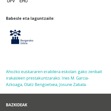
Babesle eta laguntzaile
:
Ahozko euskararen erabilera eskolan: gako zenbait
irakasleen prestakuntzarako. Ines M. Garcia-
Azkoaga, Olatz Bengoetxea, Josune Zabala.
BAZKIDEAK