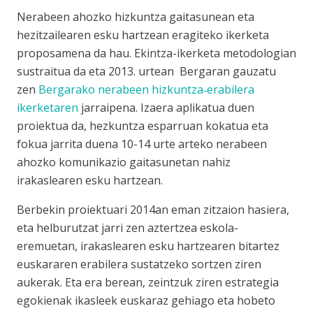
Nerabeen ahozko hizkuntza gaitasunean eta
hezitzailearen esku hartzean eragiteko ikerketa
proposamena da hau. Ekintza-ikerketa metodologian
sustraitua da eta 2013. urtean Bergaran gauzatu
zen
Bergarako nerabeen hizkuntza‐erabilera
ikerketaren
jarraipena. Izaera aplikatua duen
proiektua da, hezkuntza esparruan kokatua eta
fokua jarrita duena 10-14 urte arteko nerabeen
ahozko komunikazio gaitasunetan nahiz
irakaslearen esku hartzean.
Berbekin proiektuari 2014an eman zitzaion hasiera,
eta helburutzat jarri zen aztertzea eskola-
eremuetan, irakaslearen esku hartzearen bitartez
euskararen erabilera sustatzeko sortzen ziren
aukerak. Eta era berean, zeintzuk ziren estrategia
egokienak ikasleek euskaraz gehiago eta hobeto