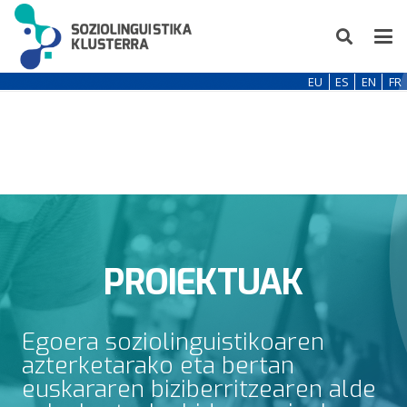
EU
ES
EN
FR
PROIEKTUAK
Egoera soziolinguistikoaren
azterketarako eta bertan
euskararen biziberritzearen alde