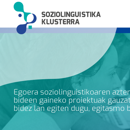
Egoera soziolinguistikoaren azte
bideen gaineko proiektuak gauzatz
bidez lan egiten dugu, egitasmo 