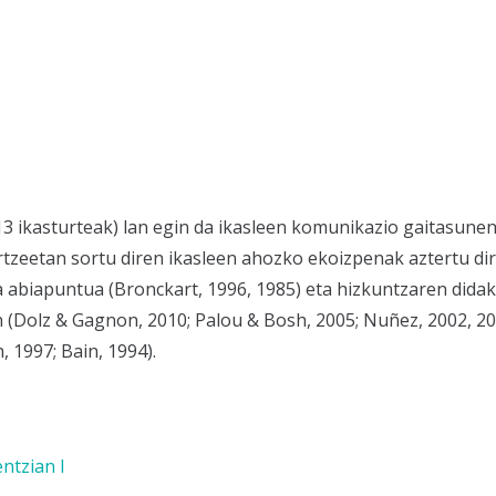
 ikasturteak) lan egin da ikasleen komunikazio gaitasunen 
rtzeetan sortu diren ikasleen ahozko ekoizpenak aztertu di
 da abiapuntua (Bronckart, 1996, 1985) eta hizkuntzaren di
 (Dolz & Gagnon, 2010; Palou & Bosh, 2005; Nuñez, 2002, 200
 1997; Bain, 1994).
ntzian I