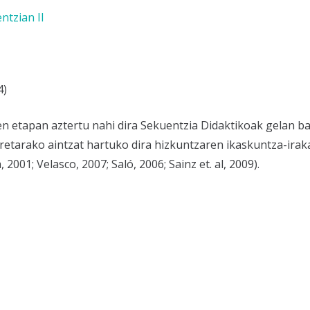
ntzian II
4)
n etapan aztertu nahi dira Sekuentzia Didaktikoak gelan bal
orretarako aintzat hartuko dira hizkuntzaren ikaskuntza-ir
 2001; Velasco, 2007; Saló, 2006; Sainz et. al, 2009).