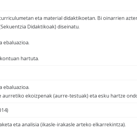
urriculumetan eta material didaktikoetan. Bi oinarrien azte
(Sekuentzia Didaktikoak) diseinatu.
a ebaluazioa.
 kontuan hartuta.
a ebaluazioa.
ze aurretiko ekoizpenak (aurre-testuak) eta esku hartze on
014)
eta eta analisia (ikasle-irakasle arteko elkarrekintza).