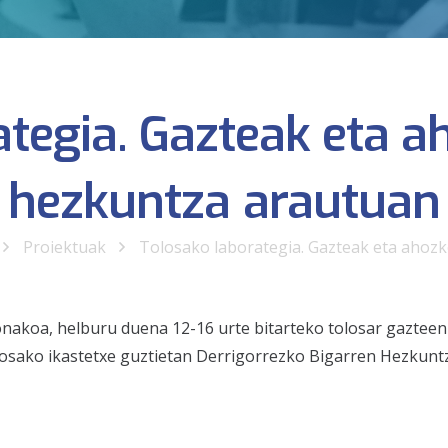
ategia. Gazteak eta a
hezkuntza arautuan
Proiektuak
Tolosako laborategia. Gazteak eta ahoz
honakoa, helburu duena 12-16 urte bitarteko tolosar gazte
losako ikastetxe guztietan Derrigorrezko Bigarren Hezkunt