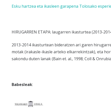
Esku hartzea eta ikasleen garapena Tolosako esperie
HIRUGARREN ETAPA: laugarren ikasturtea (2013-201
2013-2014 ikasturtean bideratzen ari garen hirugarre
motak (irakasle-ikasle arteko elkarrekintzak), eta h
sakondu duten lanak (Bain et. al., 1998; Coll & Onrubia,
Babesleak
: