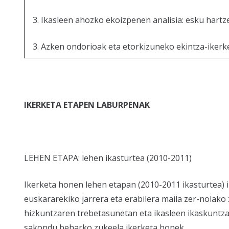
3. Ikasleen ahozko ekoizpenen analisia: esku hart
3. Azken ondorioak eta etorkizuneko ekintza-ikerk
IKERKETA ETAPEN LABURPENAK
LEHEN ETAPA: lehen ikasturtea (2010-2011)
Ikerketa honen lehen etapan (2010-2011 ikasturtea) i
euskararekiko jarrera eta erabilera maila zer-nolako
hizkuntzaren trebetasunetan eta ikasleen ikaskuntza
sakondu beharko zukeela ikerketa honek.