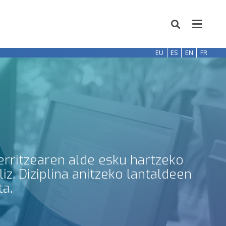
EU
ES
EN
FR
erritzearen alde esku hartzeko
z. Diziplina anitzeko lantaldeen
ta.