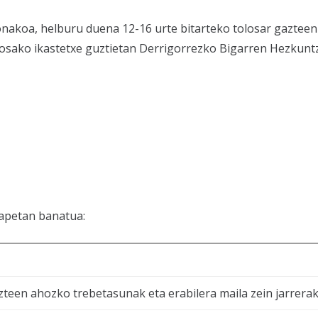
honakoa, helburu duena 12-16 urte bitarteko tolosar gazte
losako ikastetxe guztietan Derrigorrezko Bigarren Hezkunt
tapetan banatua:
azteen ahozko trebetasunak eta erabilera maila zein jarrera