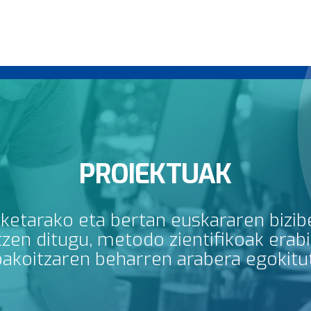
PROIEKTUAK
rketarako eta bertan euskararen bizib
en ditugu, metodo zientifikoak erabili
bakoitzaren beharren arabera egokitu