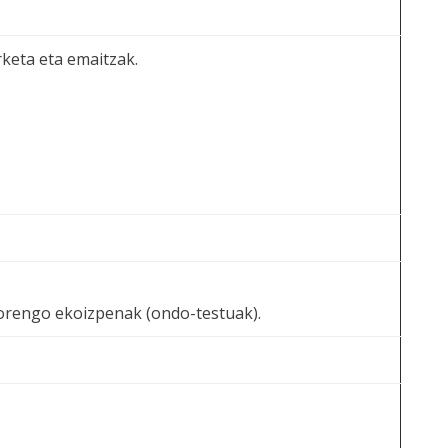
rketa eta emaitzak.
dorengo ekoizpenak (ondo-testuak).