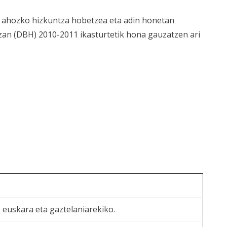
en ahozko hizkuntza hobetzea eta adin honetan
zan (DBH) 2010-2011 ikasturtetik hona gauzatzen ari
k euskara eta gaztelaniarekiko.