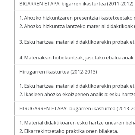
BIGARREN ETAPA: bigarren ikasturtea (2011-2012)
1. Ahozko hizkuntzaren presentzia ikastetxeetako c
2. Ahozko hizkuntza lantzeko material didaktikoak 
3. Esku hartzea: material didaktikoarekin probak et
4. Materialean hobekuntzak, jasotako ebaluazioak
Hirugarren ikasturtea (2012-2013)
1. Esku hartzea: material didaktikoarekin probak et
2. Ikasleen ahozko ekoizpenen analisia: esku hart
HIRUGARREN ETAPA: laugarren ikasturtea (2013-2
1. Material didaktikoaren esku hartze unearen behak
2. Elkarrekintzetako praktika onen bilaketa.