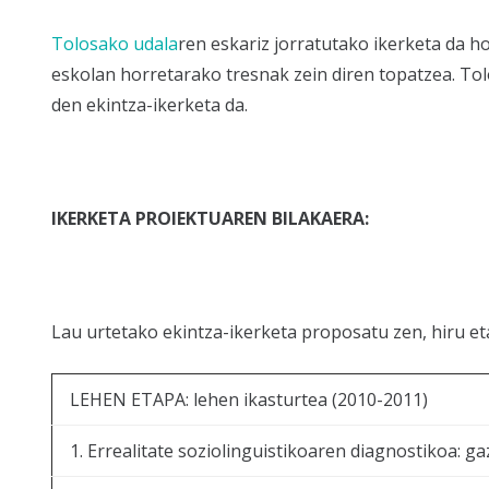
Tolosako udala
ren eskariz jorratutako ikerketa da 
eskolan horretarako tresnak zein diren topatzea. To
den ekintza-ikerketa da.
IKERKETA PROIEKTUAREN BILAKAERA:
Lau urtetako ekintza-ikerketa proposatu zen, hiru e
LEHEN ETAPA: lehen ikasturtea (2010-2011)
1. Errealitate soziolinguistikoaren diagnostikoa: g