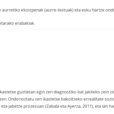
ze aurretiko ekoizpenak (aurre-testuak) eta esku hartze on
etarako erabakiak.
kastetxe guztietan egin zen diagnostiko bat jakiteko zein z
 zen. Ondorioztatu zen ikastetxe bakoitzeko errealitate soz
 eta jabetze prozesuan (Zabala eta Ayerza, 2011), eta lan 