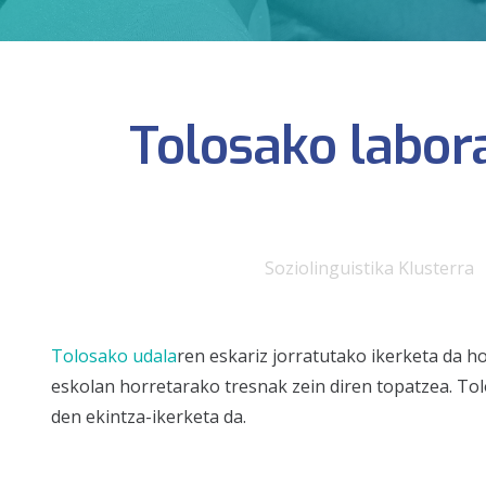
Tolosako labor
Soziolinguistika Klusterra
Tolosako udala
ren eskariz jorratutako ikerketa da 
eskolan horretarako tresnak zein diren topatzea. To
den ekintza-ikerketa da.