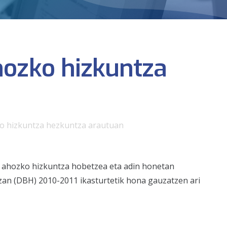
hozko hizkuntza
ko hizkuntza hezkuntza arautuan
en ahozko hizkuntza hobetzea eta adin honetan
zan (DBH) 2010-2011 ikasturtetik hona gauzatzen ari