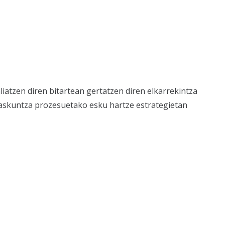
iatzen diren bitartean gertatzen diren elkarrekintza
akaskuntza prozesuetako esku hartze estrategietan