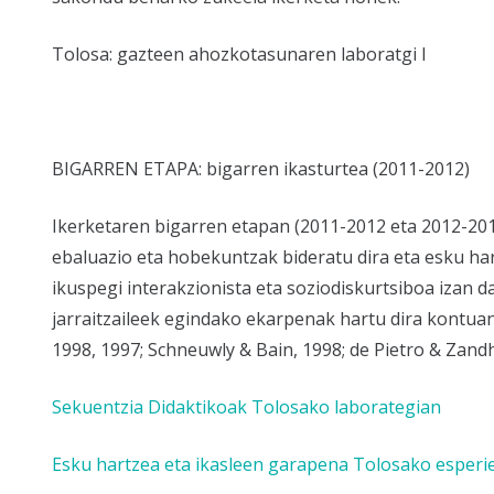
Tolosa: gazteen ahozkotasunaren laboratgi I
BIGARREN ETAPA: bigarren ikasturtea (2011-2012)
Ikerketaren bigarren etapan (2011-2012 eta 2012-2013
ebaluazio eta hobekuntzak bideratu dira eta esku ha
ikuspegi interakzionista eta soziodiskurtsiboa izan
jarraitzaileek egindako ekarpenak hartu dira kontuan
1998, 1997; Schneuwly & Bain, 1998; de Pietro & Zandh,
Sekuentzia Didaktikoak Tolosako laborategian
Esku hartzea eta ikasleen garapena Tolosako esperie