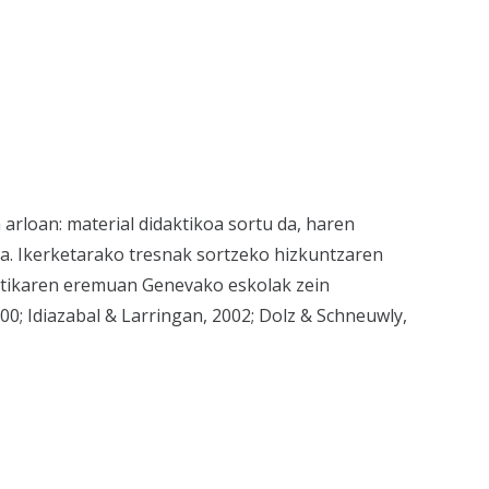
arloan: material didaktikoa sortu da, haren
ra. Ikerketarako tresnak sortzeko hizkuntzaren
daktikaren eremuan Genevako eskolak zein
0; Idiazabal & Larringan, 2002; Dolz & Schneuwly,