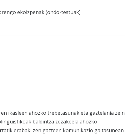
dorengo ekoizpenak (ondo-testuak).
iren ikasleen ahozko trebetasunak eta gaztelania zein
iolinguistikoak baldintza zezakeela ahozko
hartatik erabaki zen gazteen komunikazio gaitasunean