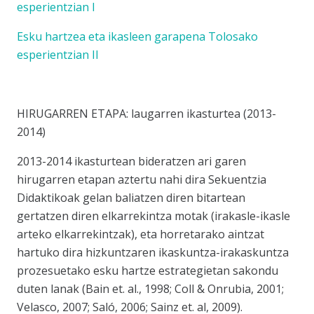
esperientzian I
Esku hartzea eta ikasleen garapena Tolosako
esperientzian II
HIRUGARREN ETAPA: laugarren ikasturtea (2013-
2014)
2013-2014 ikasturtean bideratzen ari garen
hirugarren etapan aztertu nahi dira Sekuentzia
Didaktikoak gelan baliatzen diren bitartean
gertatzen diren elkarrekintza motak (irakasle-ikasle
arteko elkarrekintzak), eta horretarako aintzat
hartuko dira hizkuntzaren ikaskuntza-irakaskuntza
prozesuetako esku hartze estrategietan sakondu
duten lanak (Bain et. al., 1998; Coll & Onrubia, 2001;
Velasco, 2007; Saló, 2006; Sainz et. al, 2009).