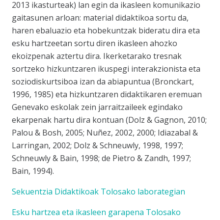
2013 ikasturteak) lan egin da ikasleen komunikazio
gaitasunen arloan: material didaktikoa sortu da,
haren ebaluazio eta hobekuntzak bideratu dira eta
esku hartzeetan sortu diren ikasleen ahozko
ekoizpenak aztertu dira. Ikerketarako tresnak
sortzeko hizkuntzaren ikuspegi interakzionista eta
soziodiskurtsiboa izan da abiapuntua (Bronckart,
1996, 1985) eta hizkuntzaren didaktikaren eremuan
Genevako eskolak zein jarraitzaileek egindako
ekarpenak hartu dira kontuan (Dolz & Gagnon, 2010;
Palou & Bosh, 2005; Nuñez, 2002, 2000; Idiazabal &
Larringan, 2002; Dolz & Schneuwly, 1998, 1997;
Schneuwly & Bain, 1998; de Pietro & Zandh, 1997;
Bain, 1994).
Sekuentzia Didaktikoak Tolosako laborategian
Esku hartzea eta ikasleen garapena Tolosako