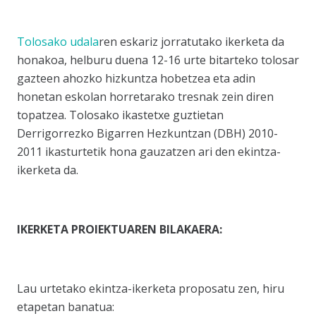
Tolosako udala
ren eskariz jorratutako ikerketa da
honakoa, helburu duena 12-16 urte bitarteko tolosar
gazteen ahozko hizkuntza hobetzea eta adin
honetan eskolan horretarako tresnak zein diren
topatzea. Tolosako ikastetxe guztietan
Derrigorrezko Bigarren Hezkuntzan (DBH) 2010-
2011 ikasturtetik hona gauzatzen ari den ekintza-
ikerketa da.
IKERKETA PROIEKTUAREN BILAKAERA:
Lau urtetako ekintza-ikerketa proposatu zen, hiru
etapetan banatua: