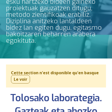
esku hartzeko bideen gaineko
proiektuak gauzatzen ditugu,
metodo zientifikoak erabiliz.
Diziplina anitzeko lantaldeen
bidez lan egiten dugu, egitasmo
bakoitzaren beharren arabera
egokituta.
Cette section n'est disponible qu'en basque
Le voir
Tolosako laborategia.
Gazteak eta ahozko