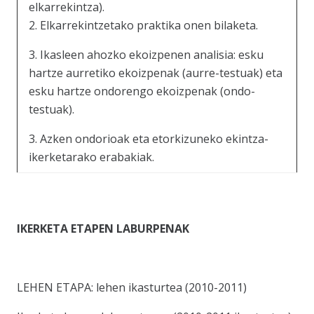
elkarrekintza).
2. Elkarrekintzetako praktika onen bilaketa.
3. Ikasleen ahozko ekoizpenen analisia: esku
hartze aurretiko ekoizpenak (aurre-testuak) eta
esku hartze ondorengo ekoizpenak (ondo-
testuak).
3. Azken ondorioak eta etorkizuneko ekintza-
ikerketarako erabakiak.
IKERKETA ETAPEN LABURPENAK
LEHEN ETAPA: lehen ikasturtea (2010-2011)