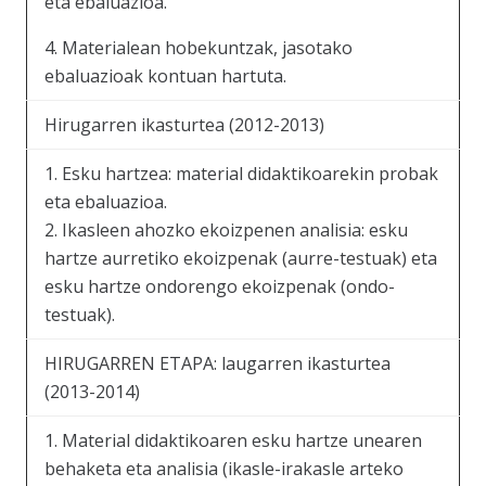
eta ebaluazioa.
4. Materialean hobekuntzak, jasotako
ebaluazioak kontuan hartuta.
Hirugarren ikasturtea (2012-2013)
1. Esku hartzea: material didaktikoarekin probak
eta ebaluazioa.
2. Ikasleen ahozko ekoizpenen analisia: esku
hartze aurretiko ekoizpenak (aurre-testuak) eta
esku hartze ondorengo ekoizpenak (ondo-
testuak).
HIRUGARREN ETAPA: laugarren ikasturtea
(2013-2014)
1. Material didaktikoaren esku hartze unearen
behaketa eta analisia (ikasle-irakasle arteko