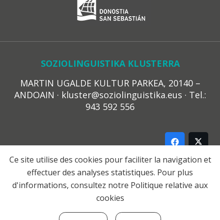
SOZIOLINGUISTIKA KLUSTERRA
MARTIN UGALDE KULTUR PARKEA, 20140 –
ANDOAIN · kluster@soziolinguistika.eus · Tel.:
943 592 556
Ce site utilise des cookies pour faciliter la navigation et
effectuer des analyses statistiques. Pour plus
LEGE OHARRA
d'informations, consultez notre
Politique relative aux
PRIBATUTASUN POLITIKA
cookies
COOKIE-EN POLITIKA
HARREMANA