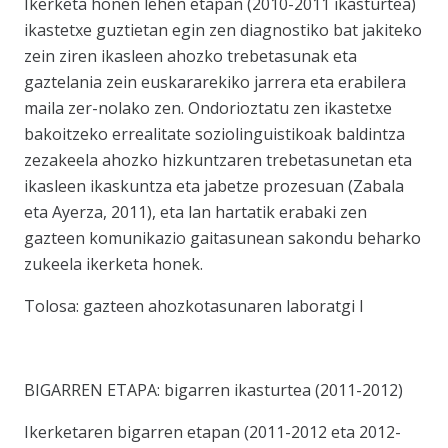
Ikerketa honen lehen etapan (2010-2011 ikasturtea)
ikastetxe guztietan egin zen diagnostiko bat jakiteko
zein ziren ikasleen ahozko trebetasunak eta
gaztelania zein euskararekiko jarrera eta erabilera
maila zer-nolako zen. Ondorioztatu zen ikastetxe
bakoitzeko errealitate soziolinguistikoak baldintza
zezakeela ahozko hizkuntzaren trebetasunetan eta
ikasleen ikaskuntza eta jabetze prozesuan (Zabala
eta Ayerza, 2011), eta lan hartatik erabaki zen
gazteen komunikazio gaitasunean sakondu beharko
zukeela ikerketa honek.
Tolosa: gazteen ahozkotasunaren laboratgi I
BIGARREN ETAPA: bigarren ikasturtea (2011-2012)
Ikerketaren bigarren etapan (2011-2012 eta 2012-