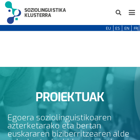
EU
ES
EN
FR
PROIEKTUAK
Egoera soziolinguistikoaren
azterketarako eta bertan
euskararen biziberritzearen alde