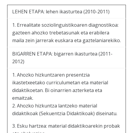
LEHEN ETAPA: lehen ikasturtea (2010-2011)
1. Errealitate soziolinguistikoaren diagnostikoa:
gazteen ahozko trebetasunak eta erabilera
maila zein jarrerak euskara eta gaztelaniarekiko.
BIGARREN ETAPA: bigarren ikasturtea (2011-
2012)
1. Ahozko hizkuntzaren presentzia
ikastetxeetako curriculumetan eta material
didaktikoetan. Bi oinarrien azterketa eta
emaitzak.
2. Ahozko hizkuntza lantzeko material
didaktikoak (Sekuentzia Didaktikoak) diseinatu.
3. Esku hartzea: material didaktikoarekin probak