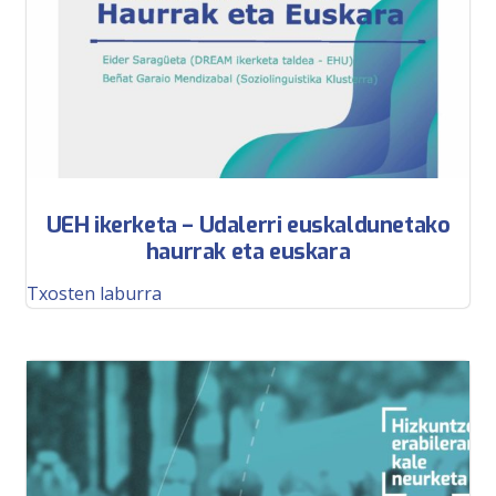
UEH ikerketa – Udalerri euskaldunetako
haurrak eta euskara
Txosten laburra