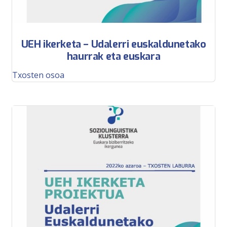
UEH ikerketa – Udalerri euskaldunetako
haurrak eta euskara
Txosten osoa