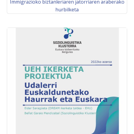
Immigrazioko biztanleriaren jatorriaren araberako
hurbilketa