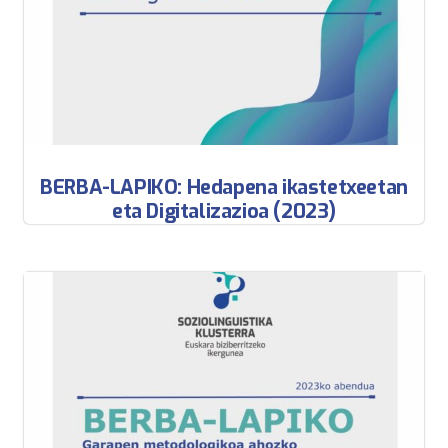
BERBA-LAPIKO: Hedapena ikastetxeetan
eta Digitalizazioa (2023)