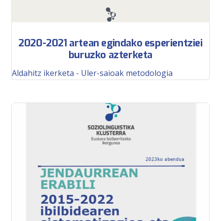
2020-2021 artean egindako esperientziei
buruzko azterketa
Aldahitz ikerketa - Uler-saioak metodologia