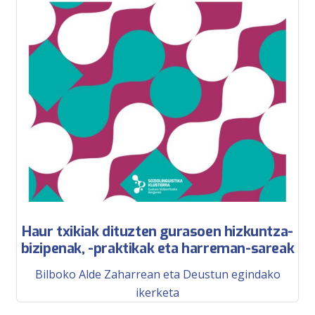
Haur txikiak dituzten gurasoen hizkuntza-
bizipenak, -praktikak eta harreman-sareak
Bilboko Alde Zaharrean eta Deustun egindako
ikerketa