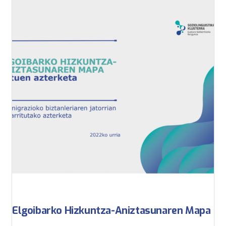
Elgoibarko Hizkuntza-Aniztasunaren Mapa