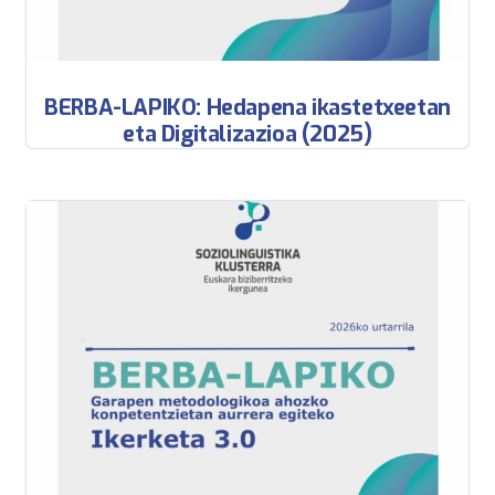
BERBA-LAPIKO: Hedapena ikastetxeetan
eta Digitalizazioa (2025)