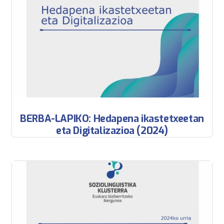
BERBA-LAPIKO: Hedapena ikastetxeetan
eta Digitalizazioa (2024)