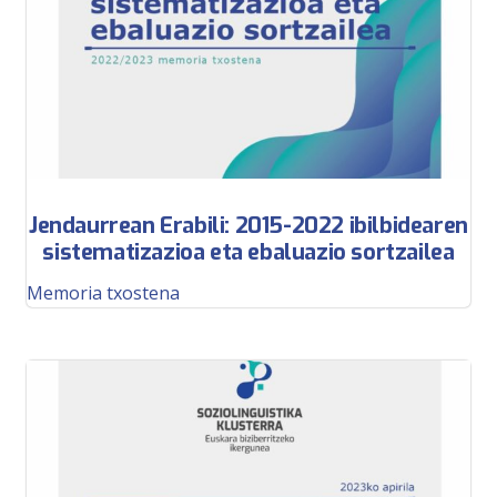
Jendaurrean Erabili: 2015-2022 ibilbidearen
sistematizazioa eta ebaluazio sortzailea
Memoria txostena