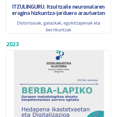
ITZULINGURU. Itzultzaile neuronalaren
eragina hizkuntza-jarduera arautuetan
Distortsioak, gatazkak, egokitzapenak eta
berrikuntzak
2023