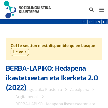
EU
ES
EN
FR
Cette section n'est disponible qu'en basque
Le voir
BERBA-LAPIKO: Hedapena
ikastetxeetan eta Ikerketa 2.0
(2022)
Soziolinguistika Klusterra
Zabalpena
Argitalpenak
BERBA-LAPIKO: Hedapena ikastetxeetan eta