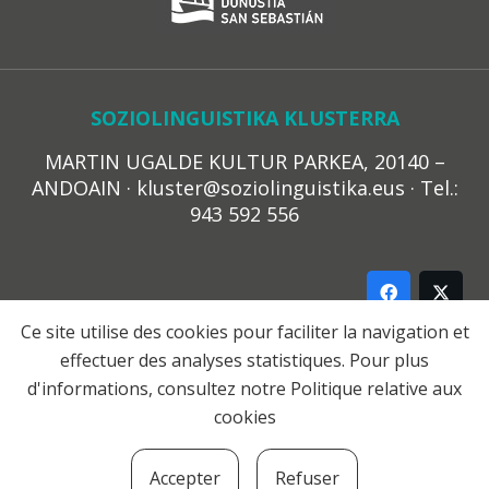
SOZIOLINGUISTIKA KLUSTERRA
MARTIN UGALDE KULTUR PARKEA, 20140 –
ANDOAIN · kluster@soziolinguistika.eus · Tel.:
943 592 556
Ce site utilise des cookies pour faciliter la navigation et
effectuer des analyses statistiques. Pour plus
LEGE OHARRA
d'informations, consultez notre
Politique relative aux
PRIBATUTASUN POLITIKA
cookies
COOKIE-EN POLITIKA
HARREMANA
Accepter
Refuser