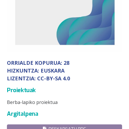
ORRIALDE KOPURUA:
28
HIZKUNTZA:
EUSKARA
LIZENTZIA:
CC-BY-SA 4.0
Proiektuak
Berba-lapiko proiektua
Argitalpena