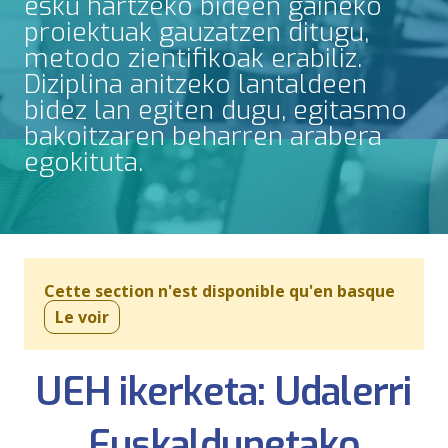
esku hartzeko bideen gaineko
proiektuak gauzatzen ditugu,
metodo zientifikoak erabiliz.
Diziplina anitzeko lantaldeen
bidez lan egiten dugu, egitasmo
bakoitzaren beharren arabera
egokituta.
Cette section n'est disponible qu'en basque
Le voir
UEH ikerketa: Udalerri
Euskaldunetako