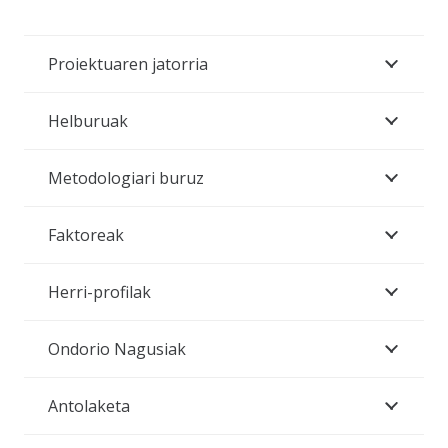
Proiektuaren jatorria
Helburuak
Metodologiari buruz
Faktoreak
Herri-profilak
Ondorio Nagusiak
Antolaketa