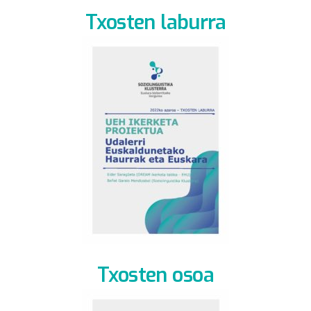
Txosten laburra
Txosten osoa