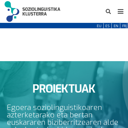
EU
ES
EN
FR
PROIEKTUAK
Egoera soziolinguistikoaren
azterketarako eta bertan
euskararen biziberritzearen alde