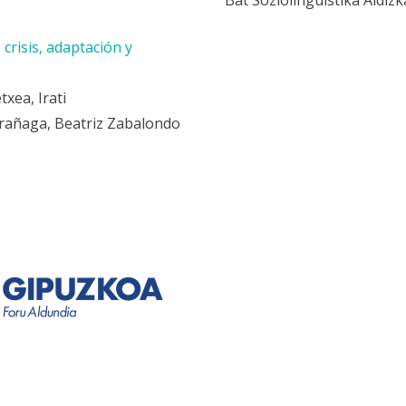
Bat Soziolinguistika Aldizk
crisis, adaptación y
xea, Irati
rrañaga, Beatriz Zabalondo