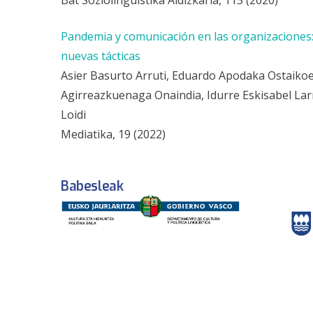
Bat Soziolinguistika Aldizkaria, 115 (2020)
Pandemia y comunicación en las organizaciones: 
nuevas tácticas
Asier Basurto Arruti, Eduardo Apodaka Ostaikoet
Agirreazkuenaga Onaindia, Idurre Eskisabel La
Loidi
Mediatika, 19 (2022)
Babesleak