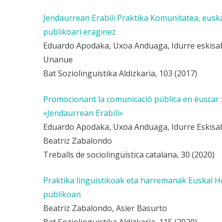
Jendaurrean Erabili Praktika Komunitatea, eus
publikoari eraginez
Eduardo Apodaka, Uxoa Anduaga, Idurre eskisab
Unanue
Bat Soziolinguistika Aldizkaria, 103 (2017)
Promocionant la comunicació pública en èuscar :
«Jendaurrean Erabili»
Eduardo Apodaka, Uxoa Anduaga, Idurre Eskisabe
Beatriz Zabalondo
Treballs de sociolingüística catalana, 30 (2020)
Praktika linguistikoak eta harremanak Euskal 
publikoan
Beatriz Zabalondo, Asier Basurto