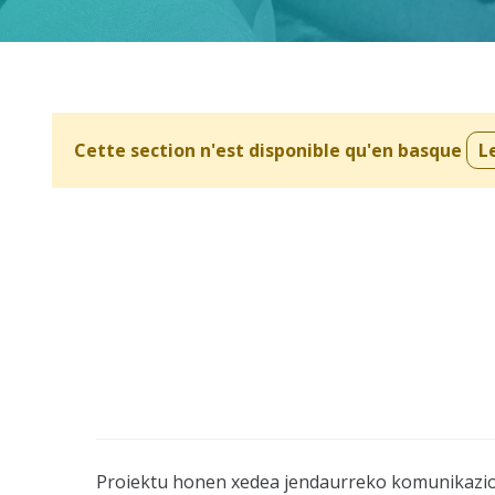
Cette section n'est disponible qu'en basque
L
Proiektu honen xedea jendaurreko komunikazioa