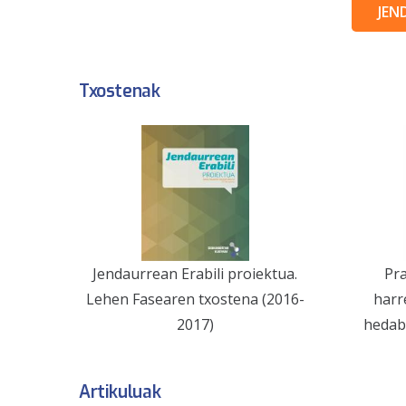
JEN
Txostenak
Jendaurrean Erabili proiektua.
Pra
Lehen Fasearen txostena (2016-
harr
2017)
hedab
Artikuluak