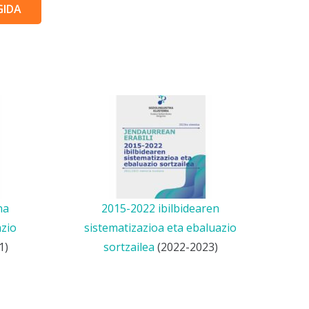
GIDA
na
2015-2022 ibilbidearen
zio
sistematizazioa eta ebaluazio
1)
sortzailea
(2022-2023)