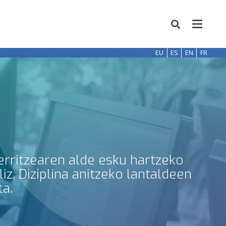
EU
ES
EN
FR
erritzearen alde esku hartzeko
z. Diziplina anitzeko lantaldeen
ta.