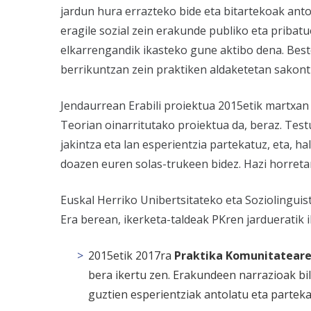
jardun hura errazteko bide eta bitartekoak anto
eragile sozial zein erakunde publiko eta prib
elkarrengandik ikasteko gune aktibo dena. Beste
berrikuntzan zein praktiken aldaketetan sakont
Jendaurrean Erabili
proiektua 2015etik martxan 
Teorian oinarritutako proiektua da, beraz. Test
jakintza eta lan esperientzia partekatuz, eta, h
doazen euren solas-trukeen bidez. Hazi horret
Euskal Herriko Unibertsitateko eta Soziolinguis
Era berean, ikerketa-taldeak PKren jardueratik 
2015etik 2017ra
Praktika Komunitateare
bera ikertu zen. Erakundeen narrazioak bil
guztien esperientziak antolatu eta parteka