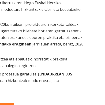
k
ikertu ziren. Hego Euskal Herriko
moduetan, hizkuntzak erabili eta kudeatzeko
0ko irailean, proiektuaren ikerketa-taldeak
garritutako hilabete horietan gertatu zenetik
 duten erakundeek euren praktika eta bizipenak
ndako eraginean
jarri zuen arreta, beraz, 2020
tzea eta ebaluazio horretatik praktika
o ahalegina egin zen.
ko prozesua garatu ze.
JENDAURREAN.EUS
oan hizkuntzak modu erosoa, eta