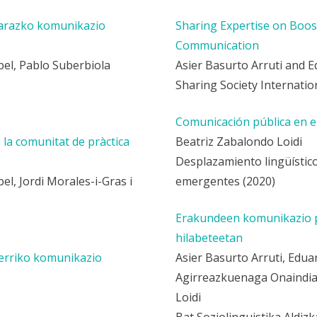
karazko komunikazio
Sharing Expertise on Boos
Communication
el, Pablo Suberbiola
Asier Basurto Arruti and 
Sharing Society Internatio
Comunicación pública en eu
 la comunitat de pràctica
Beatriz Zabalondo Loidi
Desplazamiento lingüístico
l, Jordi Morales-i-Gras i
emergentes (2020)
Erakundeen komunikazio 
hilabeteetan
Herriko komunikazio
Asier Basurto Arruti, Edua
Agirreazkuenaga Onaindia,
Loidi