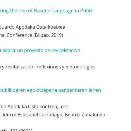
ting the Use of Basque Language in Public
Eduardo Apodaka Ostaikoetxea
nal Conference (Bilbao, 2019)
skera: un proyecto de revitalización
 y revitalización: reflexiones y metodologías
publikoaren egokitzapena pandemiaren lehen
rdo Apodaka Ostaikoetxea, Irati
 Idurre Eskisabel Larrañaga, Beatriz Zabalondo