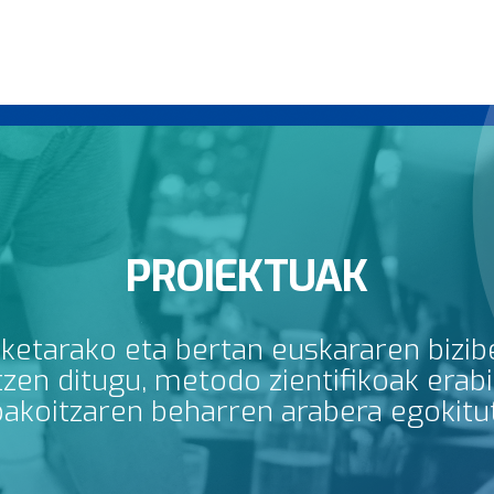
PROIEKTUAK
rketarako eta bertan euskararen bizib
en ditugu, metodo zientifikoak erabili
bakoitzaren beharren arabera egokitu