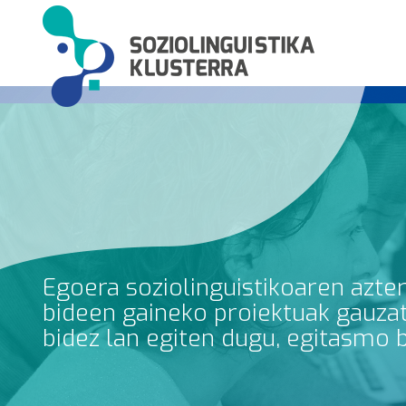
Egoera soziolinguistikoaren azte
bideen gaineko proiektuak gauzatz
bidez lan egiten dugu, egitasmo 