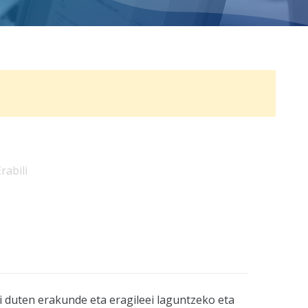
rabili
duten erakunde eta eragileei laguntzeko eta