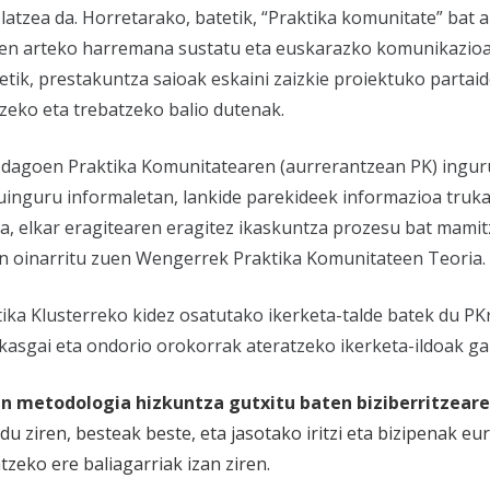
latzea da. Horretarako, batetik, “Praktika komunitate” bat 
atuen arteko harremana sustatu eta euskarazko komunikazio
tik, prestakuntza saioak eskaini zaizkie proiektuko partai
zeko eta trebatzeko balio dutenak.
dagoen Praktika Komunitatearen (aurrerantzean PK) inguru
uinguru informaletan, lankide parekideek informazioa trukat
ala, elkar eragitearen eragitez ikaskuntza prozesu bat mamit
an oinarritu zuen Wengerrek Praktika Komunitateen Teoria.
tika Klusterreko kidez osatutako ikerketa-talde batek du PK
ikasgai eta ondorio orokorrak ateratzeko ikerketa-ildoak ga
n metodologia hizkuntza gutxitu baten biziberritzear
du ziren, besteak beste, eta jasotako iritzi eta bizipenak e
tzeko ere baliagarriak izan ziren.