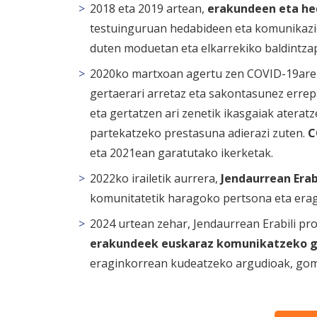
2018 eta 2019 artean,
erakundeen eta he
testuinguruan hedabideen eta komunikazio
duten moduetan eta elkarrekiko baldintz
2020ko martxoan agertu zen COVID-19aren 
gertaerari arretaz eta sakontasunez errep
eta gertatzen ari zenetik ikasgaiak atera
partekatzeko prestasuna adierazi zuten.
C
eta 2021ean garatutako ikerketak.
2022ko irailetik aurrera,
Jendaurrean Erab
komunitatetik haragoko pertsona eta eragi
2024 urtean zehar, Jendaurrean Erabili pr
erakundeek euskaraz komunikatzeko g
eraginkorrean kudeatzeko argudioak, gome