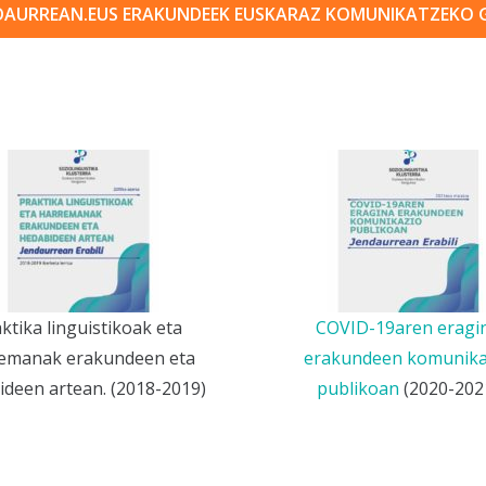
DAURREAN.EUS ERAKUNDEEK EUSKARAZ KOMUNIKATZEKO 
ktika linguistikoak eta
COVID-19aren eragi
emanak erakundeen eta
erakundeen komunika
ideen artean. (2018-2019)
publikoan
(2020-202