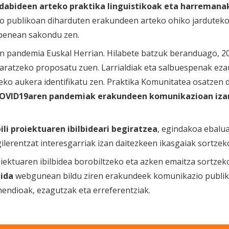
dabideen arteko praktika linguistikoak eta harremana
 publikoan diharduten erakundeen arteko ohiko jarduteko 
apenean sakondu zen.
pandemia Euskal Herrian. Hilabete batzuk beranduago, 202
aratzeko proposatu zuen. Larrialdiak eta salbuespenak ezau
tzeko aukera identifikatu zen. Praktika Komunitatea osatzen
OVID19aren pandemiak erakundeen komunikazioan iza
ili proiektuaren ibilbideari begiratzea
, egindakoa ebalua
lerentzat interesgarriak izan daitezkeen ikasgaiak sortzek
oiektuaren ibilbidea borobiltzeko eta azken emaitza sortze
ida
webgunean bildu ziren erakundeek komunikazio publik
ndioak, ezagutzak eta erreferentziak.