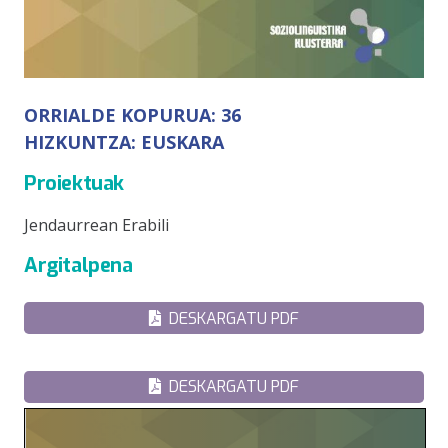
ORRIALDE KOPURUA:
36
HIZKUNTZA:
EUSKARA
Proiektuak
Jendaurrean Erabili
Argitalpena
DESKARGATU PDF
DESKARGATU PDF