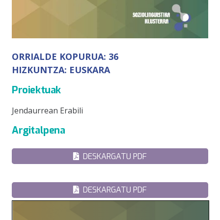
ORRIALDE KOPURUA:
36
HIZKUNTZA:
EUSKARA
Proiektuak
Jendaurrean Erabili
Argitalpena
DESKARGATU PDF
DESKARGATU PDF