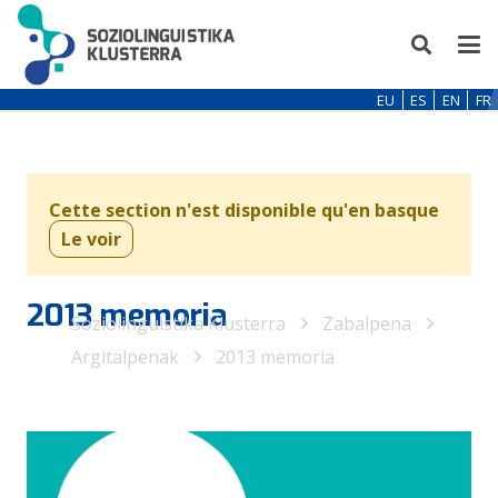
EU
ES
EN
FR
Cette section n'est disponible qu'en basque
Le voir
2013 memoria
Soziolinguistika Klusterra
Zabalpena
Argitalpenak
2013 memoria