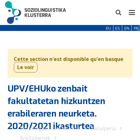
EU
ES
EN
FR
Cette section n'est disponible qu'en basque
Le voir
UPV/EHUko zenbait
fakultatetan hizkuntzen
erabileraren neurketa.
2020/2021 ikasturtea
Soziolinguistika Klusterra
Zabalpena
Argitalpenak