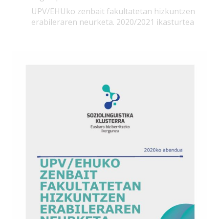
UPV/EHUko zenbait fakultatetan hizkuntzen
erabileraren neurketa. 2020/2021 ikasturtea