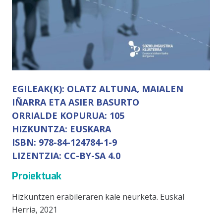
EGILEAK(K):
OLATZ ALTUNA, MAIALEN
IÑARRA ETA ASIER BASURTO
ORRIALDE KOPURUA:
105
HIZKUNTZA:
EUSKARA
ISBN:
978-84-124784-1-9
LIZENTZIA:
CC-BY-SA 4.0
Proiektuak
Hizkuntzen erabileraren kale neurketa. Euskal
Herria, 2021