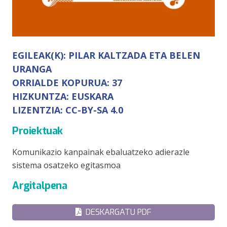
EGILEAK(K):
PILAR KALTZADA ETA BELEN
URANGA
ORRIALDE KOPURUA:
37
HIZKUNTZA:
EUSKARA
LIZENTZIA:
CC-BY-SA 4.0
Proiektuak
Komunikazio kanpainak ebaluatzeko adierazle
sistema osatzeko egitasmoa
Argitalpena
DESKARGATU PDF