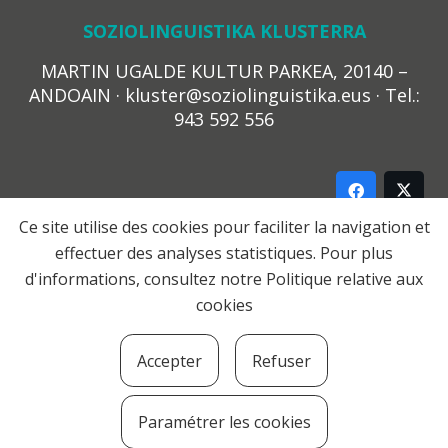
SOZIOLINGUISTIKA KLUSTERRA
MARTIN UGALDE KULTUR PARKEA, 20140 –
ANDOAIN · kluster@soziolinguistika.eus · Tel.:
943 592 556
Ce site utilise des cookies pour faciliter la navigation et
effectuer des analyses statistiques. Pour plus
LEGE OHARRA
d'informations, consultez notre
Politique relative aux
PRIBATUTASUN POLITIKA
cookies
COOKIE-EN POLITIKA
HARREMANA
Accepter
Refuser
© 2021 Soziolinguistika Klusterra
Paramétrer les cookies