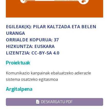
EGILEAK(K):
PILAR KALTZADA ETA BELEN
URANGA
ORRIALDE KOPURUA:
37
HIZKUNTZA:
EUSKARA
LIZENTZIA:
CC-BY-SA 4.0
Proiektuak
Komunikazio kanpainak ebaluatzeko adierazle
sistema osatzeko egitasmoa
Argitalpena
DESKARGATU PDF