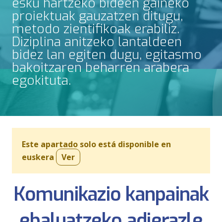
esku hartzeko bideen gaineko
proiektuak gauzatzen ditugu,
metodo zientifikoak erabiliz.
Diziplina anitzeko lantaldeen
bidez lan egiten dugu, egitasmo
bakoitzaren beharren arabera
egokituta.
Este apartado solo está disponible en
euskera
Ver
Komunikazio kanpainak
ebaluatzeko adierazle