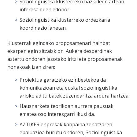
Soziolinguistka klusterreko bazkideen artean
interesa duen edonor
Soziolinguistika klusterreko ordezkaria
koordinazio lanetan.
Klusterrak egindako proposamenari hainbat
ekarpen egin zitzaizkion. Aukera desberdinak
aztertu ondoren jasotako iritzi eta proposamenak
honakoak izan ziren:
Proiektua garatzeko ezinbestekoa da
komunikazioan eta euskal soziolinguistika
arloko aditu batek zuzendaritza ardura hartzea.
Hausnarketa teorikoan aurrera pausuak
ematea oso interesgarri ikusi da.
AZTIKER enpresak kanpaina zehatzaren
ebaluazioa burutu ondoren, Soziolinguistika