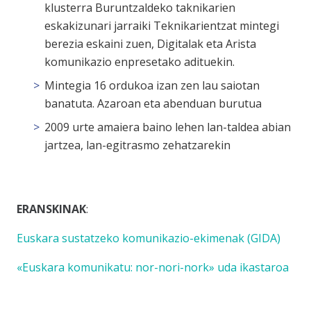
klusterra Buruntzaldeko taknikarien
eskakizunari jarraiki Teknikarientzat mintegi
berezia eskaini zuen, Digitalak eta Arista
komunikazio enpresetako adituekin.
Mintegia 16 ordukoa izan zen lau saiotan
banatuta. Azaroan eta abenduan burutua
2009 urte amaiera baino lehen lan-taldea abian
jartzea, lan-egitrasmo zehatzarekin
ERANSKINAK
:
Euskara sustatzeko komunikazio-ekimenak (GIDA)
«Euskara komunikatu: nor-nori-nork» uda ikastaroa