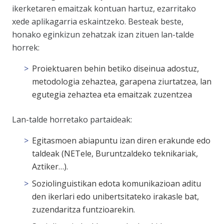
ikerketaren emaitzak kontuan hartuz, ezarritako
xede aplikagarria eskaintzeko. Besteak beste,
honako eginkizun zehatzak izan zituen lan-talde
horrek:
Proiektuaren behin betiko diseinua adostuz,
metodologia zehaztea, garapena ziurtatzea, lan
egutegia zehaztea eta emaitzak zuzentzea
Lan-talde horretako partaideak:
Egitasmoen abiapuntu izan diren erakunde edo
taldeak (NETele, Buruntzaldeko teknikariak,
Aztiker…).
Soziolinguistikan edota komunikazioan aditu
den ikerlari edo unibertsitateko irakasle bat,
zuzendaritza funtzioarekin.