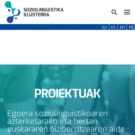
EU
ES
EN
FR
PROIEKTUAK
Egoera soziolinguistikoaren
azterketarako eta bertan
euskararen biziberritzearen alde