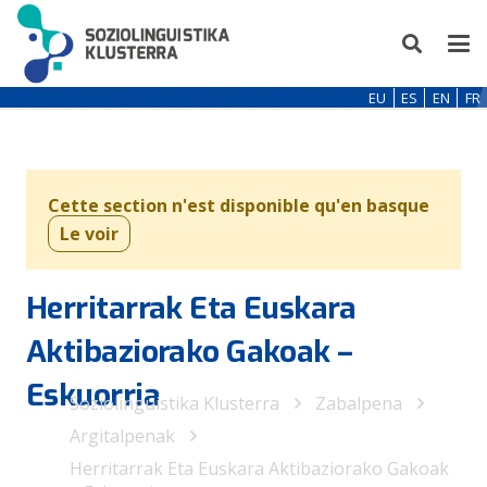
EU
ES
EN
FR
Cette section n'est disponible qu'en basque
Le voir
Herritarrak Eta Euskara
Aktibaziorako Gakoak –
Eskuorria
Soziolinguistika Klusterra
Zabalpena
Argitalpenak
Herritarrak Eta Euskara Aktibaziorako Gakoak