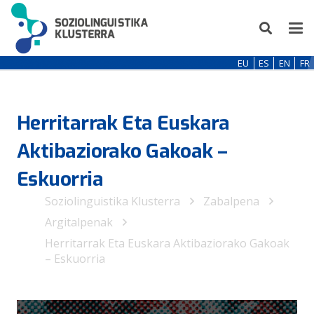
EU
ES
EN
FR
Herritarrak Eta Euskara
Aktibaziorako Gakoak –
Eskuorria
Soziolinguistika Klusterra
Zabalpena
Argitalpenak
Herritarrak Eta Euskara Aktibaziorako Gakoak
– Eskuorria