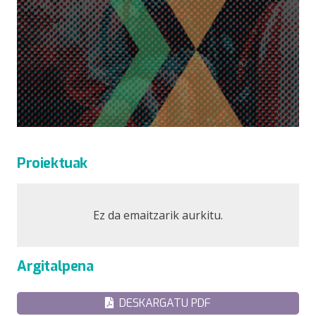
Proiektuak
Ez da emaitzarik aurkitu.
Argitalpena
DESKARGATU PDF