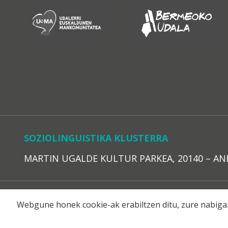
SOZIOLINGUISTIKA KLUSTERRA
MARTIN UGALDE KULTUR PARKEA, 20140 – ANDOAI
LEGE O
Webgune honek cookie-ak erabiltzen ditu, zure nabigaz