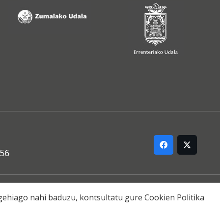
556
ARREMANA
o gehiago nahi baduzu, kontsultatu gure
Cookien Politika