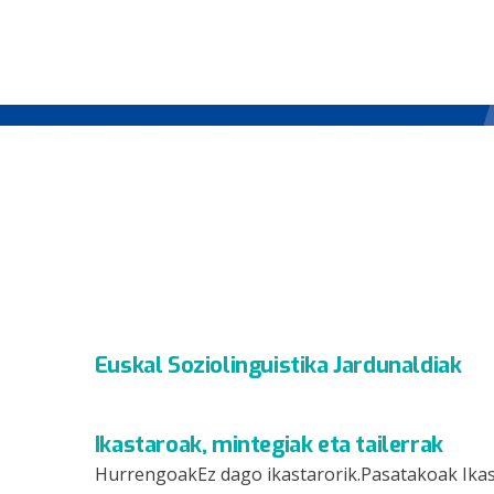
Euskal Soziolinguistika Jardunaldiak
Ikastaroak, mintegiak eta tailerrak
HurrengoakEz dago ikastarorik.Pasatakoak Ika