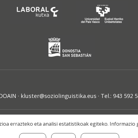
N · kluster@soziolinguistika.eus · Tel.: 943 592 
HARRA
PRIBATUTASUN POLITIKA
COOKIE-EN POLITIKA
H
ioa errazteko eta analisi estatistikoak egiteko. Informazi
© 2021 Soziolinguistika Klusterra