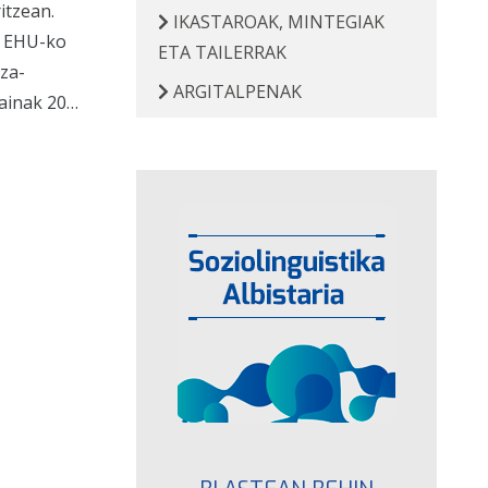
itzean.
IKASTAROAK, MINTEGIAK
7 EHU-ko
ETA TAILERRAK
za-
ARGITALPENAK
kainak 20…