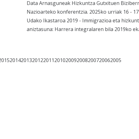
Data Arnasguneak Hizkuntza Gutxituen Biziberr
Nazioarteko konferentzia. 2025ko urriak 16 - 1
Udako Ikastaroa 2019 - Immigrazioa eta hizkunt
aniztasuna: Harrera integralaren bila 2019ko e
20152014201320122011201020092008200720062005