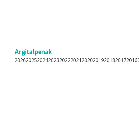
Argitalpenak
20262025202420232022202120202019201820172016