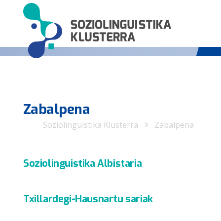
Zabalpena
Soziolinguistika Klusterra
Zabalpena
Soziolinguistika Albistaria
Txillardegi-Hausnartu sariak