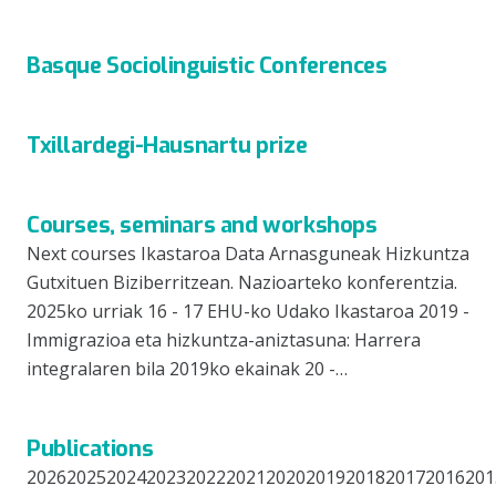
Basque Sociolinguistic Conferences
Txillardegi-Hausnartu prize
Courses, seminars and workshops
Next courses Ikastaroa Data Arnasguneak Hizkuntza
Gutxituen Biziberritzean. Nazioarteko konferentzia.
2025ko urriak 16 - 17 EHU-ko Udako Ikastaroa 2019 -
Immigrazioa eta hizkuntza-aniztasuna: Harrera
integralaren bila 2019ko ekainak 20 -…
Publications
20262025202420232022202120202019201820172016201