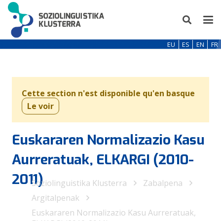
EU
ES
EN
FR
Cette section n'est disponible qu'en basque
Le voir
Euskararen Normalizazio Kasu
Aurreratuak, ELKARGI (2010-
2011)
Soziolinguistika Klusterra
Zabalpena
Argitalpenak
Euskararen Normalizazio Kasu Aurreratuak,