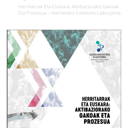
Herritarrak Eta Euskara: Aktibaziorako Gakoak
Eta Prozesua – Ikerketako Emaitzen Laburpena