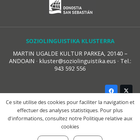
SOZIOLINGUISTIKA KLUSTERRA
MARTIN UGALDE KULTUR PARKEA, 20140 –
ANDOAIN · kluster@soziolinguistika.eus · Tel.:
943 592 556
Ce site utilise des cookies pour faciliter la navigation et
effectuer des analyses statistiques. Pour plus
LEGE OHARRA
d'informations, consultez notre
Politique relative aux
PRIBATUTASUN POLITIKA
cookies
COOKIE-EN POLITIKA
HARREMANA