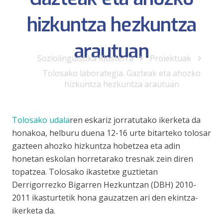
hizkuntza hezkuntza
arautuan
Soziolinguistika Klusterra
Proiektuak
Tolosako laborategia. Gazteak eta ahozko
hizkuntza hezkuntza arautuan
Tolosako udala
ren eskariz jorratutako ikerketa da
honakoa, helburu duena 12-16 urte bitarteko tolosar
gazteen ahozko hizkuntza hobetzea eta adin
honetan eskolan horretarako tresnak zein diren
topatzea. Tolosako ikastetxe guztietan
Derrigorrezko Bigarren Hezkuntzan (DBH) 2010-
2011 ikasturtetik hona gauzatzen ari den ekintza-
ikerketa da.