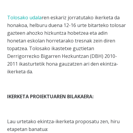
Tolosako udala
ren eskariz jorratutako ikerketa da
honakoa, helburu duena 12-16 urte bitarteko tolosar
gazteen ahozko hizkuntza hobetzea eta adin
honetan eskolan horretarako tresnak zein diren
topatzea. Tolosako ikastetxe guztietan
Derrigorrezko Bigarren Hezkuntzan (DBH) 2010-
2011 ikasturtetik hona gauzatzen ari den ekintza-
ikerketa da.
IKERKETA PROIEKTUAREN BILAKAERA:
Lau urtetako ekintza-ikerketa proposatu zen, hiru
etapetan banatua: