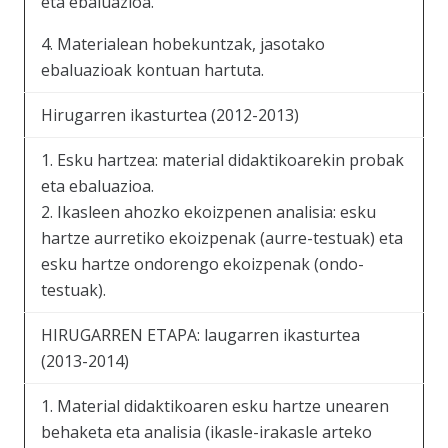
eta ebaluazioa.
4. Materialean hobekuntzak, jasotako
ebaluazioak kontuan hartuta.
Hirugarren ikasturtea (2012-2013)
1. Esku hartzea: material didaktikoarekin probak
eta ebaluazioa.
2. Ikasleen ahozko ekoizpenen analisia: esku
hartze aurretiko ekoizpenak (aurre-testuak) eta
esku hartze ondorengo ekoizpenak (ondo-
testuak).
HIRUGARREN ETAPA: laugarren ikasturtea
(2013-2014)
1. Material didaktikoaren esku hartze unearen
behaketa eta analisia (ikasle-irakasle arteko