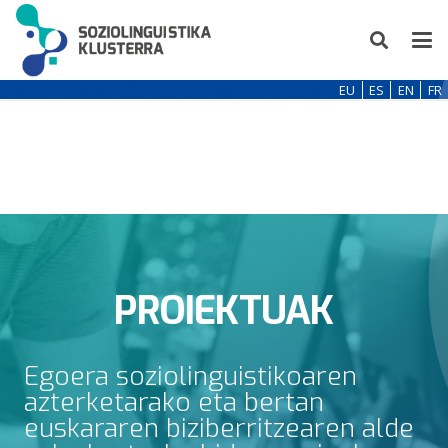
EU
ES
EN
FR
PROIEKTUAK
Egoera soziolinguistikoaren
azterketarako eta bertan
euskararen biziberritzearen alde