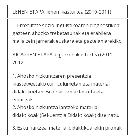
LEHEN ETAPA: lehen ikasturtea (2010-2011)
1. Errealitate soziolinguistikoaren diagnostikoa:
gazteen ahozko trebetasunak eta erabilera
maila zein jarrerak euskara eta gaztelaniarekiko.
BIGARREN ETAPA: bigarren ikasturtea (2011-
2012)
1. Ahozko hizkuntzaren presentzia
ikastetxeetako curriculumetan eta material
didaktikoetan. Bi oinarrien azterketa eta
emaitzak.
2. Ahozko hizkuntza lantzeko material
didaktikoak (Sekuentzia Didaktikoak) diseinatu.
3. Esku hartzea: material didaktikoarekin probak