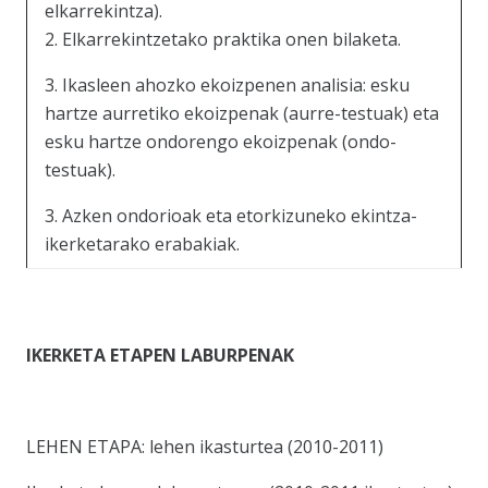
elkarrekintza).
2. Elkarrekintzetako praktika onen bilaketa.
3. Ikasleen ahozko ekoizpenen analisia: esku
hartze aurretiko ekoizpenak (aurre-testuak) eta
esku hartze ondorengo ekoizpenak (ondo-
testuak).
3. Azken ondorioak eta etorkizuneko ekintza-
ikerketarako erabakiak.
IKERKETA ETAPEN LABURPENAK
LEHEN ETAPA: lehen ikasturtea (2010-2011)