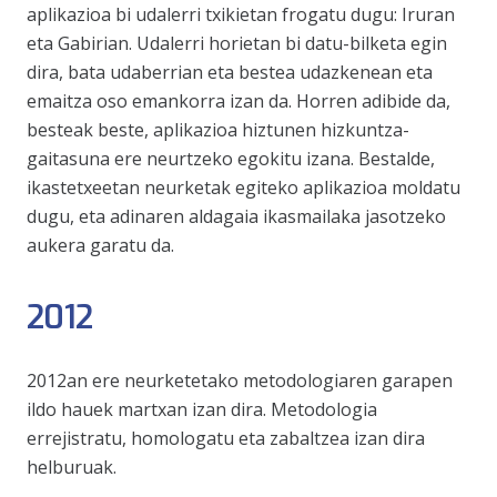
aplikazioa bi udalerri txikietan frogatu dugu: Iruran
eta Gabirian. Udalerri horietan bi datu-bilketa egin
dira, bata udaberrian eta bestea udazkenean eta
emaitza oso emankorra izan da. Horren adibide da,
besteak beste, aplikazioa hiztunen hizkuntza-
gaitasuna ere neurtzeko egokitu izana. Bestalde,
ikastetxeetan neurketak egiteko aplikazioa moldatu
dugu, eta adinaren aldagaia ikasmailaka jasotzeko
aukera garatu da.
2012
2012an ere neurketetako metodologiaren garapen
ildo hauek martxan izan dira. Metodologia
errejistratu, homologatu eta zabaltzea izan dira
helburuak.