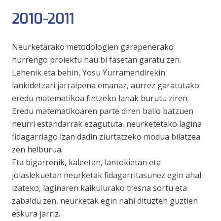
2010-2011
Neurketarako metodologien garapenerako
hurrengo proiektu hau bi fasetan garatu zen.
Lehenik eta behin, Yosu Yurramendirekin
lankidetzari jarraipena emanaz, aurrez garatutako
eredu matematikoa fintzeko lanak burutu ziren.
Eredu matematikoaren parte diren balio batzuen
neurri estandarrak ezagututa, neurketetako lagina
fidagarriago izan dadin ziurtatzeko modua bilatzea
zen helburua.
Eta bigarrenik, kaleetan, lantokietan eta
jolaslekuetan neurketak fidagarritasunez egin ahal
izateko, laginaren kalkulurako tresna sortu eta
zabaldu zen, neurketak egin nahi dituzten guztien
eskura jarriz.