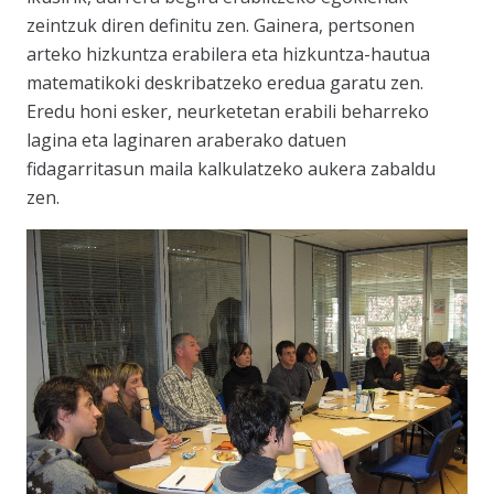
zeintzuk diren definitu zen. Gainera, pertsonen
arteko hizkuntza erabilera eta hizkuntza-hautua
matematikoki deskribatzeko eredua garatu zen.
Eredu honi esker, neurketetan erabili beharreko
lagina eta laginaren araberako datuen
fidagarritasun maila kalkulatzeko aukera zabaldu
zen.