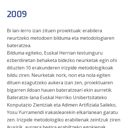
2009
Bi lan-lerro izan zituen proiektuak: erabilera
neurtzeko metodoen bilduma eta metodologiaren
bateratzea.
Bilduma egiteko, Euskal Herrian testuinguru
ezberdinetan behaketa bidezko neurketak egin ohi
dituzten 10 erakunderen irizpide metodologikoak
bildu ziren. Neurketak nork, non eta nola egiten
dituen ezagutzeko aukera izan zen, proiektuaren
bigarren ildoan hauen bateratzeari ekin aurretik.
Bateratze-lana Euskal Herriko Unibertsitateko
Konputazio Zientziak eta Adimen Artifiziala Saileko,
Yosu Yurramendi irakaslearekin elkarlanean garatu
zen. Irizpide metodologiko erabilienak zeintzuk ziren
ikusirik, aurrera begira erabiltzeko egokienak