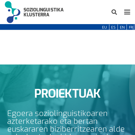
EU
ES
EN
FR
PROIEKTUAK
Egoera soziolinguistikoaren
azterketarako eta bertan
euskararen biziberritzearen alde