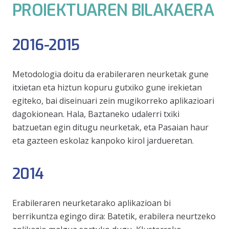
PROIEKTUAREN BILAKAERA
2016-2015
Metodologia doitu da erabileraren neurketak gune
itxietan eta hiztun kopuru gutxiko gune irekietan
egiteko, bai diseinuari zein mugikorreko aplikazioari
dagokionean. Hala, Baztaneko udalerri txiki
batzuetan egin ditugu neurketak, eta Pasaian haur
eta gazteen eskolaz kanpoko kirol jardueretan.
2014
Erabileraren neurketarako aplikazioan bi
berrikuntza egingo dira: Batetik, erabilera neurtzeko