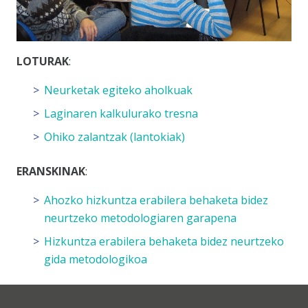
LOTURAK
:
Neurketak egiteko aholkuak
Laginaren kalkulurako tresna
Ohiko zalantzak (lantokiak)
ERANSKINAK
:
Ahozko hizkuntza erabilera behaketa bidez
neurtzeko metodologiaren garapena
Hizkuntza erabilera behaketa bidez neurtzeko
gida metodologikoa