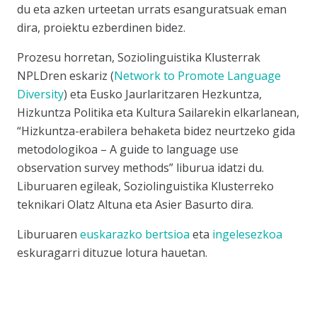
du eta azken urteetan urrats esanguratsuak eman
dira, proiektu ezberdinen bidez.
Prozesu horretan, Soziolinguistika Klusterrak
NPLDren eskariz (
Network to Promote Language
Diversity
) eta Eusko Jaurlaritzaren Hezkuntza,
Hizkuntza Politika eta Kultura Sailarekin elkarlanean,
“Hizkuntza-erabilera behaketa bidez neurtzeko gida
metodologikoa – A guide to language use
observation survey methods”
liburua idatzi du.
Liburuaren egileak, Soziolinguistika Klusterreko
teknikari Olatz Altuna eta Asier Basurto dira.
Liburuaren
euskarazko bertsioa
eta
ingelesezkoa
eskuragarri dituzue lotura hauetan.