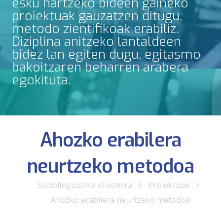
esku hartzeko bideen gaineko
proiektuak gauzatzen ditugu,
metodo zientifikoak erabiliz.
Diziplina anitzeko lantaldeen
bidez lan egiten dugu, egitasmo
bakoitzaren beharren arabera
egokituta.
Ahozko erabilera
neurtzeko metodoa
Soziolinguistika Klusterra
Proiektuak
Ahozko erabilera neurtzeko metodoa