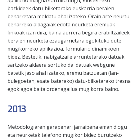
aplikazio malgua sortuko dugu, Klusterreko
bazkideek datu-bilketarako euskarria beraien
beharretara moldatu ahal izateko. Orain arte neurtu
beharreko aldagaiak edota neurketa eremuak
finkoak izan dira, baina aurrera begira erabiltzaileek
beraien neurketa ezaugarrietara egokituko dute
mugikorreko aplikazioa, formulario dinamikoen
bidez. Bestetik, nabigatzaile arruntetarako datuak
sartzeko aldaera sortuko da datuak webgune
batetik jaso ahal izateko, eremu batzuetan (lan-
bulegoetan, esate baterako) datu-bilketarako tresna
egokiagoa baita ordenagailua mugikorra baino.
2013
Metodologiaren garapenari jarraipena eman diogu
eta neurketak telefono mugikor bidez burutzeko