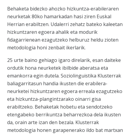
Behaketa bidezko ahozko hizkuntza-erabileraren
neurketak 80ko hamarkadan hasi ziren Euskal
Herrian erabiltzen. Udalerri zehatz bateko kaleetan
hizkuntzaren egoera ahalik eta modurik
fidagarrienean ezagutzeko helburuz heldu zioten
metodologia honi zenbait ikerlarik.
25 urte baino gehiago igaro direlarik, esan daiteke
ordutik hona neurketek ibilbide aberatsa eta
emankorra egin dutela. Soziolinguistika Klusterrak
baliagarritasun handia ikusten die erabilera-
neurketei hizkuntzaren egoera erreala ezagutzeko
eta hizkuntza-plangintzarako oinarri gisa
erabiltzeko. Behaketak hobetu eta sendotzeko
etengabeko berrikuntza beharrezkoa dela ikusten
da, orain arte izan den bezala. Klusterrak
metodologia honen garapenerako ildo bat martxan