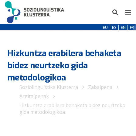
EU
ES
EN
FR
Hizkuntza erabilera behaketa
bidez neurtzeko gida
metodologikoa
Soziolinguistika Klusterra
Zabalpena
Argitalpenak
Hizkuntza erabilera behaketa bidez neurtzeko
gida metodologikoa