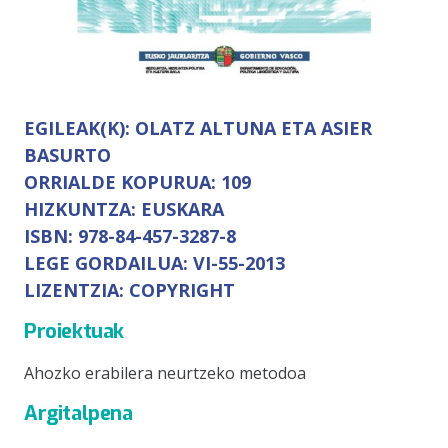
EGILEAK(K):
OLATZ ALTUNA ETA ASIER
BASURTO
ORRIALDE KOPURUA:
109
HIZKUNTZA:
EUSKARA
ISBN:
978-84-457-3287-8
LEGE GORDAILUA:
VI-55-2013
LIZENTZIA:
COPYRIGHT
Proiektuak
Ahozko erabilera neurtzeko metodoa
Argitalpena