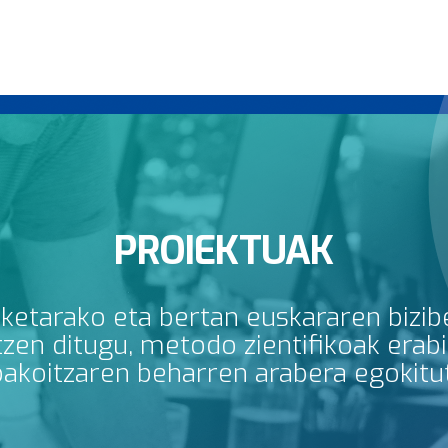
PROIEKTUAK
rketarako eta bertan euskararen bizib
en ditugu, metodo zientifikoak erabili
bakoitzaren beharren arabera egokitu