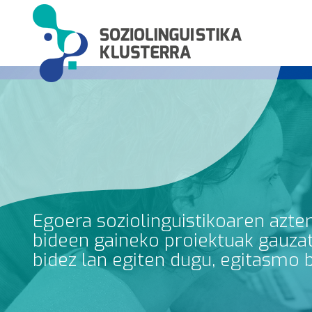
Egoera soziolinguistikoaren azte
bideen gaineko proiektuak gauzatz
bidez lan egiten dugu, egitasmo 