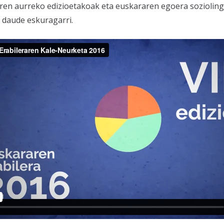
en aurreko edizioetakoak eta euskararen egoera soziolingu
daude eskuragarri.