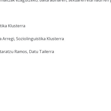
emaitzak ezagutzeko; baita adinaren, sexuaren eta haurren 
tika Klusterra
 Arregi, Soziolinguistika Klusterra
aratzu Ramos, Datu Tailerra