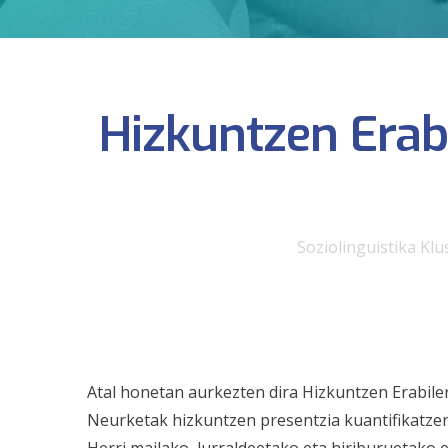
Hizkuntzen Erabi
Soziolinguistika Klu
Atal honetan aurkezten dira Hizkuntzen Erabile
Neurketak hizkuntzen presentzia kuantifikatze