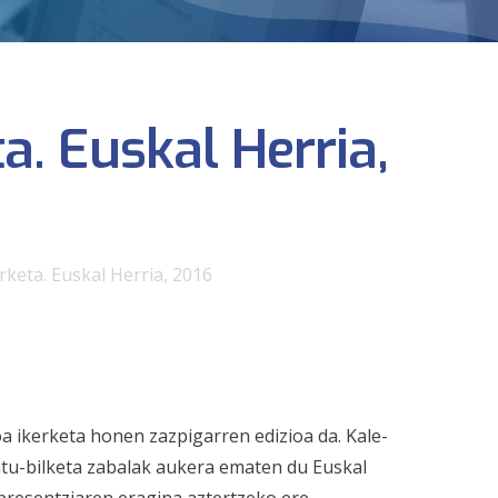
a. Euskal Herria,
keta. Euskal Herria, 2016
 ikerketa honen zazpigarren edizioa da. Kale-
atu-bilketa zabalak aukera ematen du Euskal