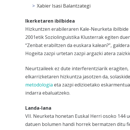
Xabier Isasi Balantzategi
Ikerketaren ibilbidea
Hizkuntzen erabileraren Kale-Neurketa ibilbide 
2001etik Soziolinguistika Klusterrak egiten due
“Zenbat erabiltzen da euskara kalean?”, galdera 
Hogeita zazpi urtetan zazpi argazki atera zaizki
Neurtzaileek ez dute interferentziarik eragiten
elkarrizketaren hizkuntza jasotzen da, solaskid
metodologia
eta zazpi edizioetako eskarmentuak
indarra ebaluatzeko.
Landa-lana
VII. Neurketa honetan Euskal Herri osoko 144 ud
datuen bolumen handi horrek bermatzen ditu fid