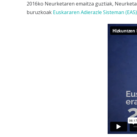
2016ko Neurketaren emaitza guztiak, Neurketar
buruzkoak
Euskararen Adierazle Sisteman (EAS)