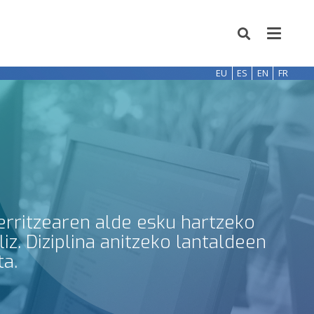
EU
ES
EN
FR
erritzearen alde esku hartzeko
z. Diziplina anitzeko lantaldeen
ta.