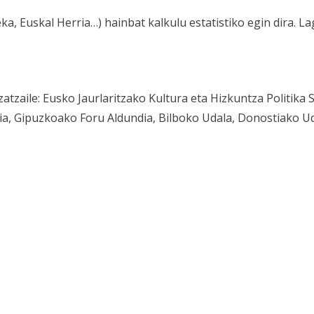
ka, Euskal Herria…) hainbat kalkulu estatistiko egin dira. 
zatzaile: Eusko Jaurlaritzako Kultura eta Hizkuntza Politik
ia, Gipuzkoako Foru Aldundia, Bilboko Udala, Donostiako Ud