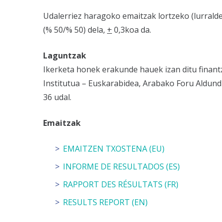
Udalerriez haragoko emaitzak lortzeko (lurralde
(% 50/% 50) dela,
+
0,3koa da.
Laguntzak
Ikerketa honek erakunde hauek izan ditu finant
Institutua – Euskarabidea, Arabako Foru Aldund
36 udal.
Emaitzak
EMAITZEN TXOSTENA (EU)
INFORME DE RESULTADOS (ES)
RAPPORT DES RÉSULTATS (FR)
RESULTS REPORT (EN)