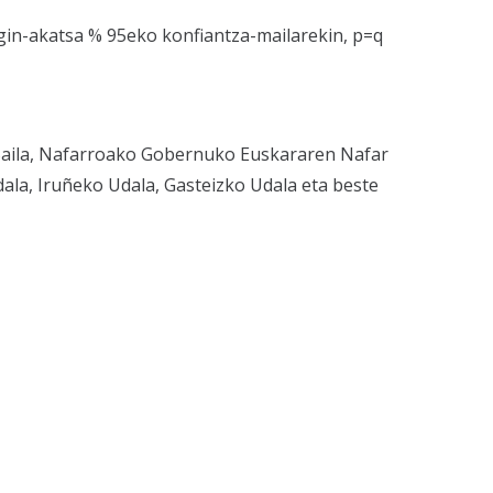
Lagin-akatsa % 95eko konfiantza-mailarekin, p=q
a Saila, Nafarroako Gobernuko Euskararen Nafar
ala, Iruñeko Udala, Gasteizko Udala eta beste