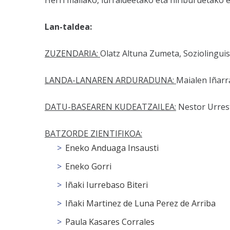
Herri mailako, lurraldeetako eta hiriburuetako 
Lan-taldea:
ZUZENDARIA:
Olatz Altuna Zumeta, Soziolinguis
LANDA-LANAREN ARDURADUNA:
Maialen Iñarra
DATU-BASEAREN KUDEATZAILEA:
Nestor Urrest
BATZORDE ZIENTIFIKOA:
Eneko Anduaga Insausti
Eneko Gorri
Iñaki Iurrebaso Biteri
Iñaki Martinez de Luna Perez de Arriba
Paula Kasares Corrales