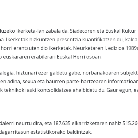
luzeko ikerketa-lan zabala da, Siadecoren eta Euskal Kultu
na. Ikerketak hizkuntzen presentzia kuantifikatzen du, kale
horri erantzuten dio ikerketak. Neurketaren I. edizioa 1989a
o euskararen erabilerari Euskal Herri osoan.
, alegia, hiztunari ezer galdetu gabe, norbanakoaren subjek
een adina, sexua eta haurren parte-hartzearen informazioar
 teknikoki aski kontsolidatzea ahalbidetu du. Gaur egun, e
alerri neurtu dira, eta 187.635 elkarrizketaren nahiz 515.26
agarritasun estatistikorako baldintzak.