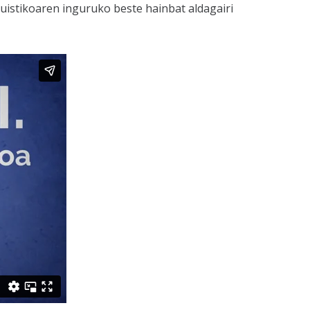
istikoaren inguruko beste hainbat aldagairi