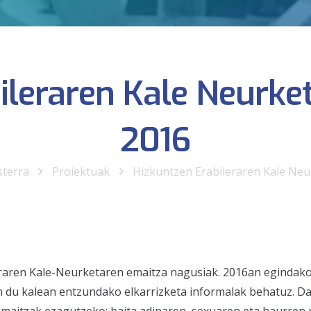
leraren Kale Neurket
2016
sterra
Proiektuak
Hizkuntzen Erabileraren Kale Neur
raren Kale-Neurketaren emaitza nagusiak. 2016an egindakoa
n du kalean entzundako elkarrizketa informalak behatuz. D