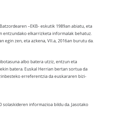
r Batzordearen –EKB- eskutik 1989an abiatu, eta
an entzundako elkarrizketa informalak behatuz.
n egin zen, eta azkena, VII.a, 2016an burutu da.
tibotasuna albo batera utziz, entzun eta
ekin batera. Euskal Herrian bertan sortua da
zinbesteko erreferentzia da euskararen bizi-
0 solaskideren informazioa bildu da. Jasotako