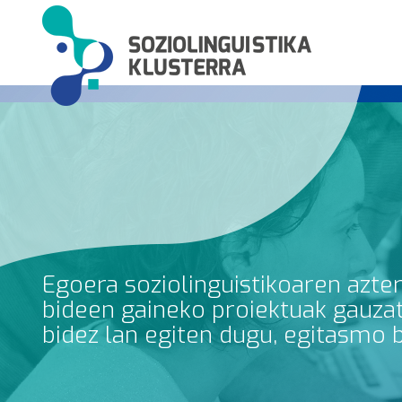
Egoera soziolinguistikoaren azte
bideen gaineko proiektuak gauzatz
bidez lan egiten dugu, egitasmo 