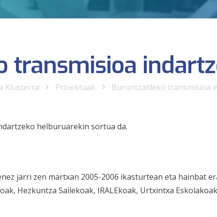
o transmisioa indart
a Klusterra
Proiektuak
Buruntzaldeko transmisioa 
indartzeko helburuarekin sortua da.
nez jarri zen martxan 2005-2006 ikasturtean eta hainbat er
ak, Hezkuntza Sailekoak, IRALEkoak, Urtxintxa Eskolakoak 