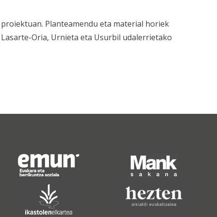
a proiektuan. Planteamendu eta material horiek
Lasarte-Oria, Urnieta eta Usurbil udalerrietako