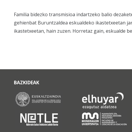
Familia bidezko transmisioa indartzeko balio dezaket
gehienbat Buruntzaldea eskualdeko ikastetxeetan jarr
ikastetxeetan, hain zuzen. Horretaz gain, eskualde b
BAZKIDEAK