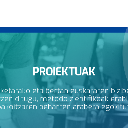
PROIEKTUAK
rketarako eta bertan euskararen bizib
en ditugu, metodo zientifikoak erabili
bakoitzaren beharren arabera egokitu