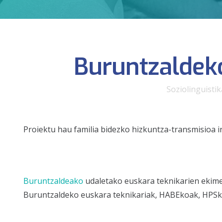
Buruntzaldek
Soziolinguistik
Proiektu hau familia bidezko hizkuntza-transmisioa 
Buruntzaldeako
udaletako euskara teknikarien ekime
Buruntzaldeko euskara teknikariak, HABEkoak, HPSko