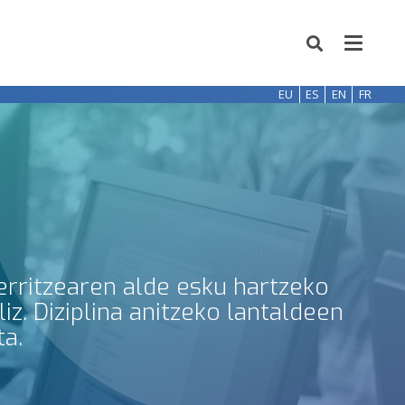
EU
ES
EN
FR
erritzearen alde esku hartzeko
z. Diziplina anitzeko lantaldeen
ta.