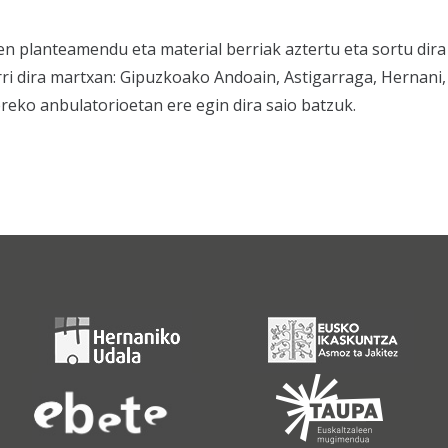
en planteamendu eta material berriak aztertu eta sortu dir
i dira martxan: Gipuzkoako Andoain, Astigarraga, Hernani, 
ereko anbulatorioetan ere egin dira saio batzuk.