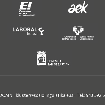
N · kluster@soziolinguistika.eus · Tel.: 943 592 