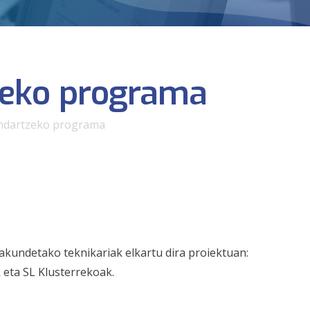
zeko programa
indartzeko programa
akundetako teknikariak elkartu dira proiektuan:
eta SL Klusterrekoak.