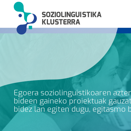
Egoera soziolinguistikoaren azte
bideen gaineko proiektuak gauzatz
bidez lan egiten dugu, egitasmo 