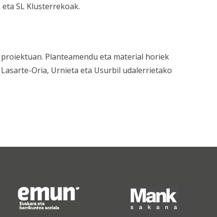
eta SL Klusterrekoak.
a proiektuan. Planteamendu eta material horiek
Lasarte-Oria, Urnieta eta Usurbil udalerrietako