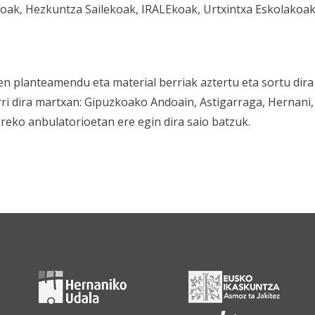
ak, Hezkuntza Sailekoak, IRALEkoak, Urtxintxa Eskolakoak 
en planteamendu eta material berriak aztertu eta sortu dir
i dira martxan: Gipuzkoako Andoain, Astigarraga, Hernani, 
ereko anbulatorioetan ere egin dira saio batzuk.