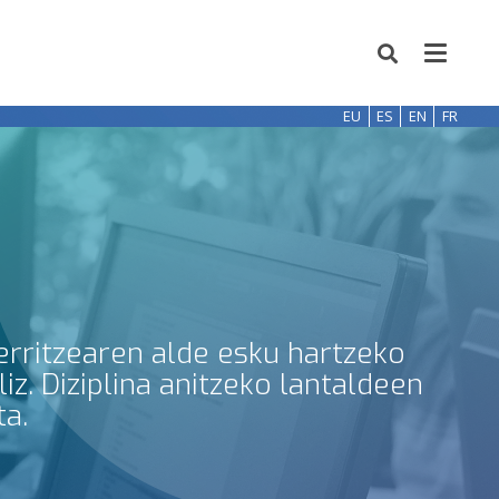
EU
ES
EN
FR
erritzearen alde esku hartzeko
z. Diziplina anitzeko lantaldeen
ta.