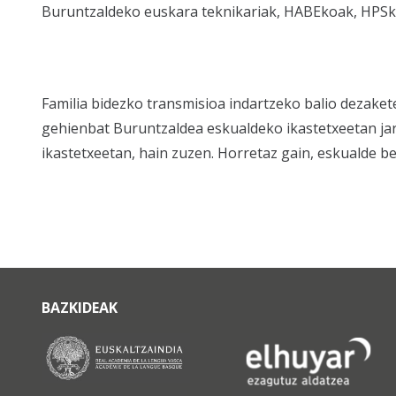
Buruntzaldeko euskara teknikariak, HABEkoak, HPSko
Familia bidezko transmisioa indartzeko balio dezaket
gehienbat Buruntzaldea eskualdeko ikastetxeetan jarr
ikastetxeetan, hain zuzen. Horretaz gain, eskualde b
BAZKIDEAK