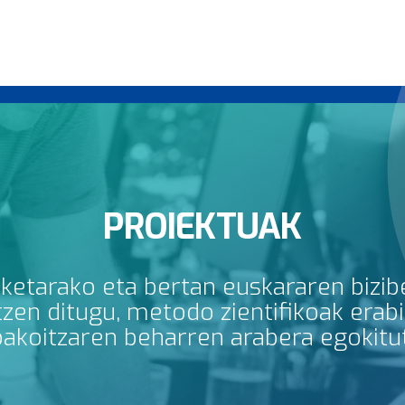
PROIEKTUAK
rketarako eta bertan euskararen bizib
en ditugu, metodo zientifikoak erabili
bakoitzaren beharren arabera egokitu