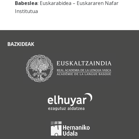
Babeslea
: Euskarabidea – Euskararen Nafar
Institutua
BAZKIDEAK