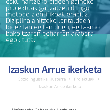
esku hartzeko bideen gaineko
proiektuak gauzatzen ditugu,
metodo zientifikoak erabiliz.
Diziplina anitzeko lantaldeen
bidez lan egiten dugu, egitasmo
bakoitzaren beharren arabera
egokituta.
Izaskun Arrue ikerketa
Soziolinguistika Klusterra
Proiektuak
Izaskun Arrue ikerketa