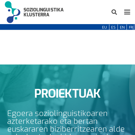
EU
ES
EN
FR
PROIEKTUAK
Egoera soziolinguistikoaren
azterketarako eta bertan
euskararen biziberritzearen alde