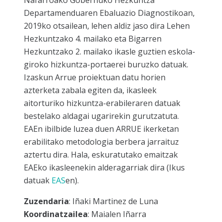
Nafarroako Gobernuko Hezkuntza
Departamenduaren Ebaluazio Diagnostikoan,
2019ko otsailean, lehen aldiz jaso dira Lehen
Hezkuntzako 4. mailako eta Bigarren
Hezkuntzako 2. mailako ikasle guztien eskola-
giroko hizkuntza-portaerei buruzko datuak.
Izaskun Arrue proiektuan datu horien
azterketa zabala egiten da, ikasleek
aitorturiko hizkuntza-erabileraren datuak
bestelako aldagai ugarirekin gurutzatuta.
EAEn ibilbide luzea duen ARRUE ikerketan
erabilitako metodologia berbera jarraituz
aztertu dira. Hala, eskuratutako emaitzak
EAEko ikasleenekin alderagarriak dira (Ikus
datuak
EAS
en).
Zuzendaria
: Iñaki Martinez de Luna
Koordinatzailea
: Maialen Iñarra