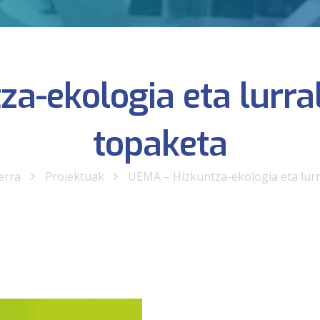
a-ekologia eta lurr
topaketa
erra
Proiektuak
UEMA – Hizkuntza-ekologia eta lur