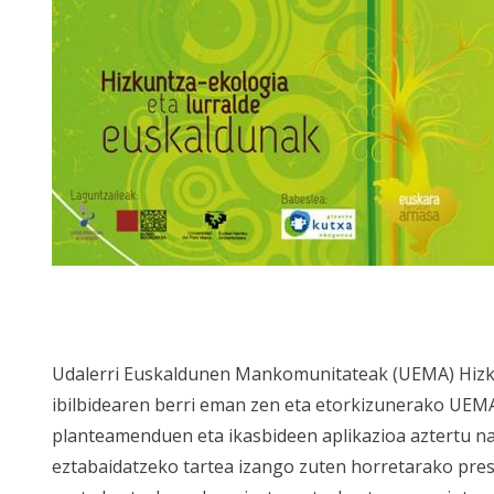
Udalerri Euskaldunen Mankomunitateak (UEMA) Hizku
ibilbidearen berri eman zen eta etorkizunerako UEMA 
planteamenduen eta ikasbideen aplikazioa aztertu nahi
eztabaidatzeko tartea izango zuten horretarako prest