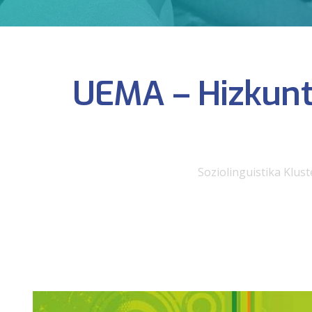
UEMA – Hizkuntz
Soziolinguistika Klust