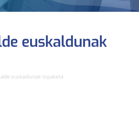
alde euskaldunak
ralde euskaldunak topaketa