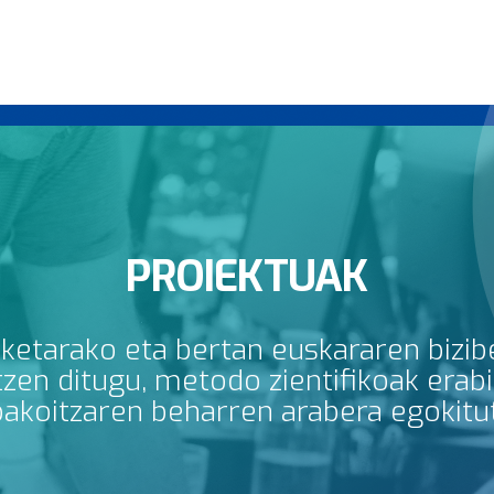
PROIEKTUAK
rketarako eta bertan euskararen bizib
en ditugu, metodo zientifikoak erabili
bakoitzaren beharren arabera egokitu