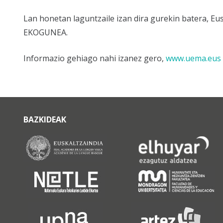
Lan honetan laguntzaile izan dira gurekin batera, Eu
EKOGUNEA.
Informazio gehiago nahi izanez gero,
www.uema.eus
BAZKIDEAK