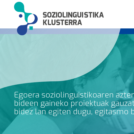
Egoera soziolinguistikoaren azte
bideen gaineko proiektuak gauzatz
bidez lan egiten dugu, egitasmo 