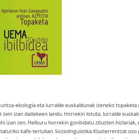
ntza-ekologia eta lurralde euskaldunak izeneko topaketa
zein izan daitekeen landu. Horrekin lotuta, lurralde euska
 izan zen. Helburu horrekin gonbidatu zituzten hizlariak, e
aturiko kafe-tertulian. Soziolinguistika Klusterrentzat os