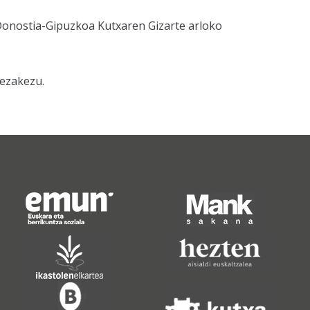
 Donostia-Gipuzkoa Kutxaren Gizarte arloko
dezakezu.