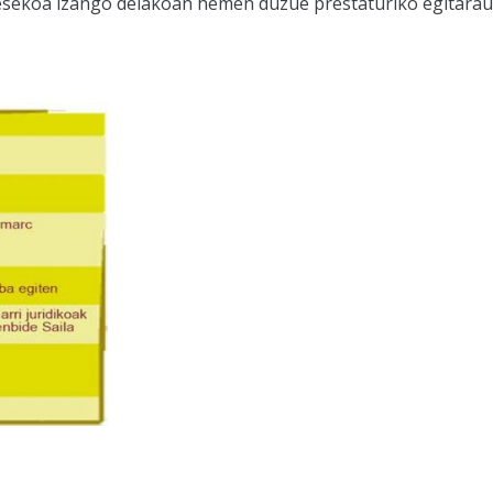
eresekoa izango delakoan hemen duzue prestaturiko egitarau