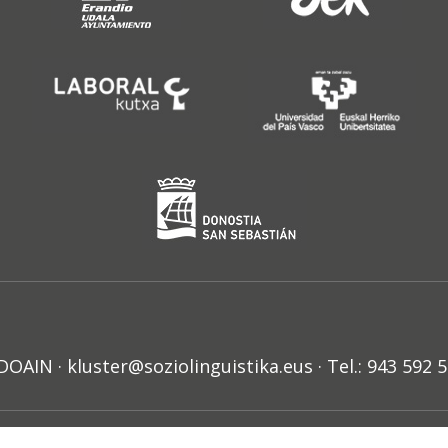
N · kluster@soziolinguistika.eus · Tel.: 943 592 
HARRA
PRIBATUTASUN POLITIKA
COOKIE-EN POLITIKA
H