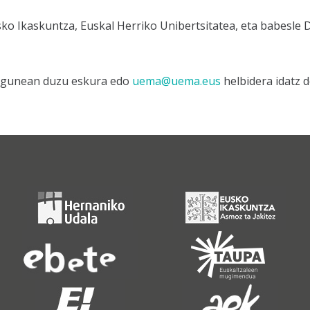
sko Ikaskuntza, Euskal Herriko Unibertsitatea, eta babesle
gunean duzu eskura edo
uema@uema.eus
helbidera idatz 