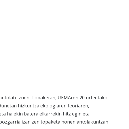
 antolatu zuen. Topaketan, UEMAren 20 urteetako
ldunetan hizkuntza ekologiaren teoriaren,
ta haiekin batera elkarrekin hitz egin eta
o pozgarria izan zen topaketa honen antolakuntzan