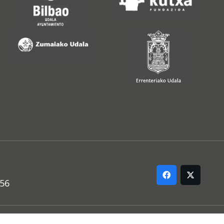
556
ARREMANA