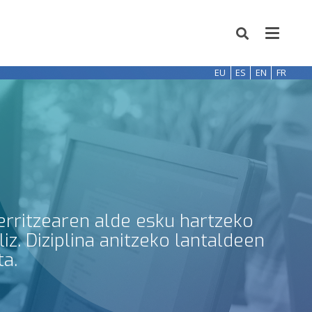
EU
ES
EN
FR
erritzearen alde esku hartzeko
z. Diziplina anitzeko lantaldeen
ta.