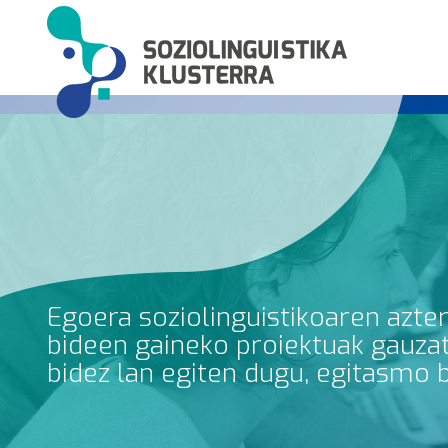
Egoera soziolinguistikoaren azte
bideen gaineko proiektuak gauzatz
bidez lan egiten dugu, egitasmo 