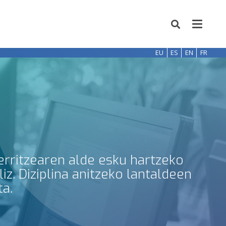
EU
ES
EN
FR
erritzearen alde esku hartzeko
z. Diziplina anitzeko lantaldeen
ta.