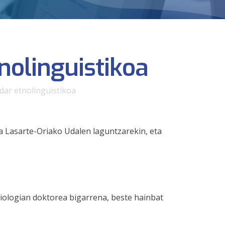
nolinguistikoa
dar etnolinguistikoa
a Lasarte-Oriako Udalen laguntzarekin, eta
oziologian doktorea bigarrena, beste hainbat