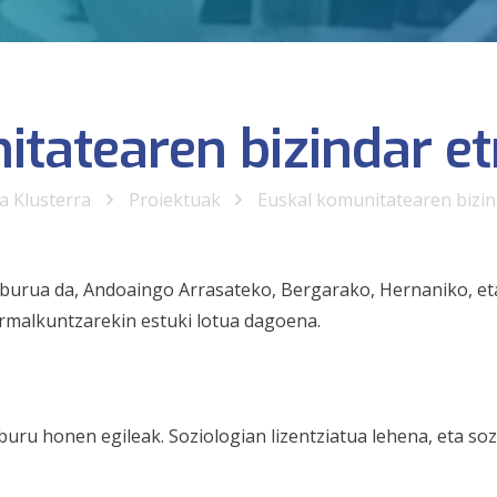
tatearen bizindar et
ka Klusterra
Proiektuak
Euskal komunitatearen bizin
liburua da, Andoaingo Arrasateko, Bergarako, Hernaniko, et
rmalkuntzarekin estuki lotua dagoena.
iburu honen egileak. Soziologian lizentziatua lehena, eta s