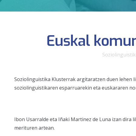
Euskal komuni
Soziolinguisti
Soziolinguistika Klusterrak argitaratzen duen lehen 
soziolinguistikaren esparruarekin eta euskararen no
Ibon Usarralde eta Iñaki Martinez de Luna izan dira l
merituren artean.