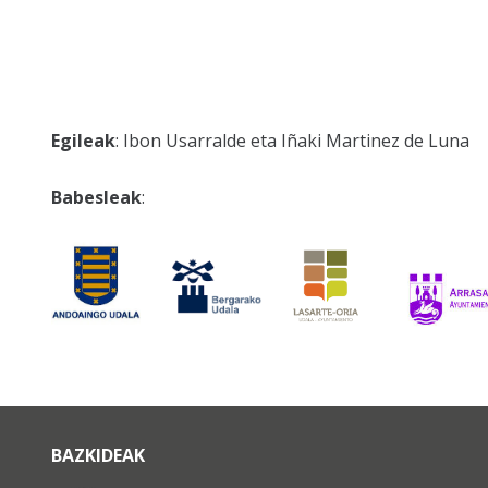
Egileak
: Ibon Usarralde eta Iñaki Martinez de Luna
Babesleak
:
BAZKIDEAK