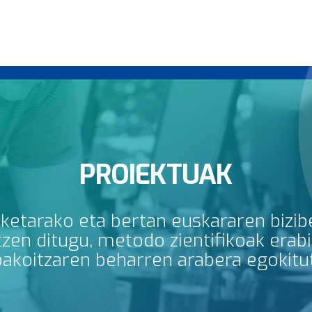
PROIEKTUAK
rketarako eta bertan euskararen bizib
en ditugu, metodo zientifikoak erabili
bakoitzaren beharren arabera egokitu