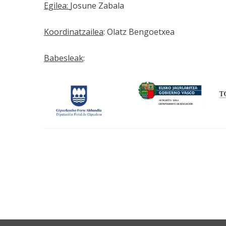
Egilea:
Josune Zabala
Koordinatzailea
: Olatz Bengoetxea
Babesleak
: