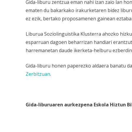
Gida-liburu zentzua eman nahi izan zaio lan ho
ematen du bakarkako irakurketaren bidez liburua
ez ezik, bertako proposamenen gainean eztabaida
Liburua Soziolinguistika Klusterra ahozko hizk
esparruan dagoen beharrizan handiari erantzute
harremanetan daude ikerketa-helburu ezberdin
Gida-liburu honen paperezko aldaera banatu da 
Zerbitzuan
.
Gida-liburuaren aurkezpena Eskola Hiztun Bi