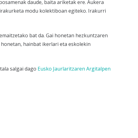
oposamenak daude, baita ariketak ere. Aukera
 irakurketa modu kolektiboan egiteko. Irakurri
 emaitzetako bat da. Gai honetan hezkuntzaren
onetan, hainbat ikerlari eta eskolekin
tala salgai dago
Eusko Jaurlaritzaren Argitalpen