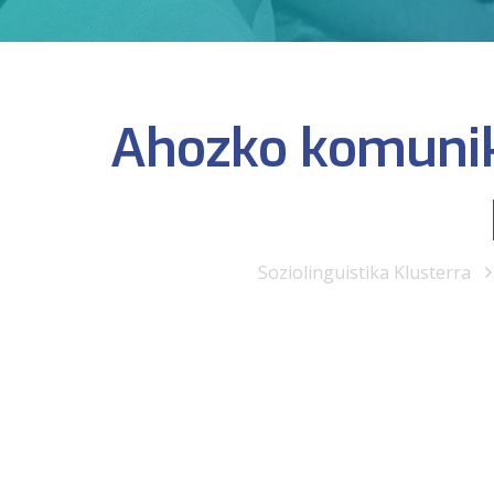
Ahozko komunika
Soziolinguistika Klusterra