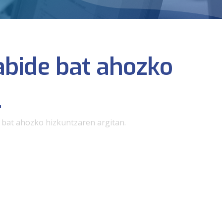
abide bat ahozko
.
bat ahozko hizkuntzaren argitan.