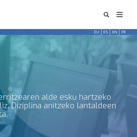
EU
ES
EN
FR
erritzearen alde esku hartzeko
z. Diziplina anitzeko lantaldeen
ta.