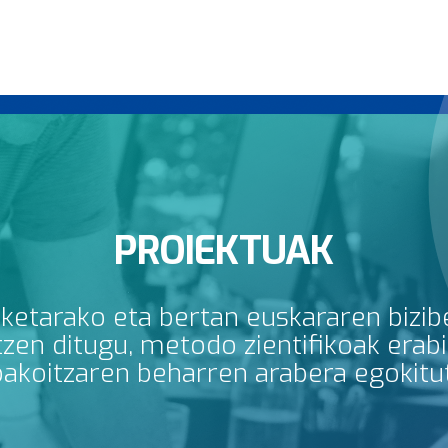
PROIEKTUAK
rketarako eta bertan euskararen bizib
en ditugu, metodo zientifikoak erabili
bakoitzaren beharren arabera egokitu