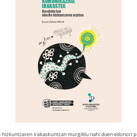
 hizkuntzaren irakaskuntzan murgildu nahi duen edonori p