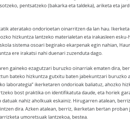
asotzeko, pentsatzeko (bakarka eta taldeka), ariketa eta j
atik ateratako ondorioetan oinarritzen da lan hau. Ikerketa
zko hizkuntza lantzeko materialetan eta irakasleen esku-ha
eskola sistema osoari begirako ekarpenak egin nahian, Haur
untza ere irakatsi nahi duenari zuzenduta dago.
en gaineko ezagutzari buruzko oinarriak ematen dira, bere
niztun bateko hizkuntza gutxitu baten jabekuntzari buruzk
zko laborategia” ikerketaren ondorioak baliatuz, ahozko hi
zeko bost praktika on identifikatuta daude, eta horiek gar
o datuak nahiz aholkuak eskainiz. Hirugarren atalean, ber
ntzen dira. Azken atalean, berriz, ikerketan bertan proban ja
karrizketa umoretsuak lantzekoa, bestea.