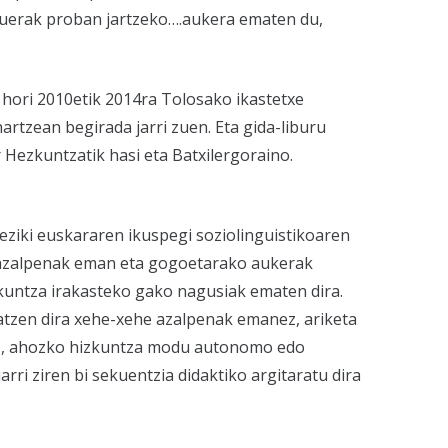
arduerak proban jartzeko….aukera ematen du,
 hori 2010etik 2014ra Tolosako ikastetxe
rtzean begirada jarri zuen. Eta gida-liburu
 Hezkuntzatik hasi eta Batxilergoraino.
ziki euskararen ikuspegi soziolinguistikoaren
o azalpenak eman eta gogoetarako aukerak
zkuntza irakasteko gako nagusiak ematen dira.
atzen dira xehe-xehe azalpenak emanez, ariketa
riz, ahozko hizkuntza modu autonomo edo
rri ziren bi sekuentzia didaktiko argitaratu dira