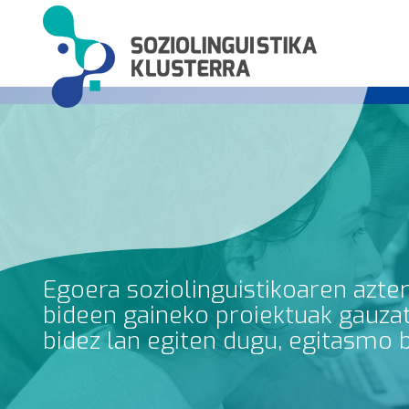
Egoera soziolinguistikoaren azte
bideen gaineko proiektuak gauzatz
bidez lan egiten dugu, egitasmo 