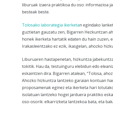
liburuak izaera praktikoa du oso: informazioa j
besteak beste.
Tolosako laborategia ikerketa
n egindako lanket
guztietan gauzatu zen, Bigarren Hezkuntzan aho
honek ikerketa hartatik edaten du hain zuzen, 
Irakasleentzako ez ezik, ikasgelan, ahozko hizk
Liburuaren hastapenetan, hizkuntza jabekuntzar
tokitik. Hau da, testuinguru elebidun edo elea
eskaintzen dira. Bigarren atalean, “Tolosa, aho
Ahozko hizkuntza lantzeko garaian kontuan hart
proposamenak eginez eta ikerketa hari lotutak
isolatuan lantzeko hogei jarduera praktiko eskai
oso-osorik: elkarrizketa lantzekoa bata, eta ba