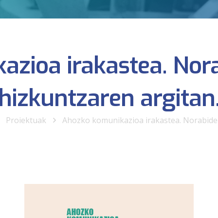
zioa irakastea. Nor
hizkuntzaren argitan
Proiektuak
Ahozko komunikazioa irakastea. Norabide 