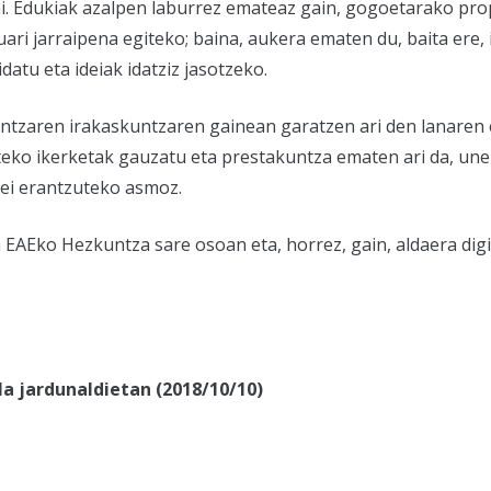
ni. Edukiak azalpen laburrez emateaz gain, gogoetarako pr
ri jarraipena egiteko; baina, aukera ematen du, baita ere,
tu eta ideiak idatziz jasotzeko.
untzaren irakaskuntzaren gainean garatzen ari den lanaren
ko ikerketak gauzatu eta prestakuntza ematen ari da, une h
ei erantzuteko asmoz.
EAEko Hezkuntza sare osoan eta, horrez, gain, aldaera digi
la jardunaldietan (2018/10/10)