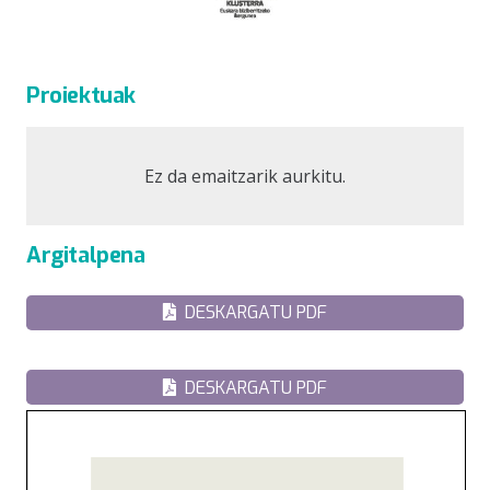
Proiektuak
Ez da emaitzarik aurkitu.
Argitalpena
DESKARGATU PDF
DESKARGATU PDF