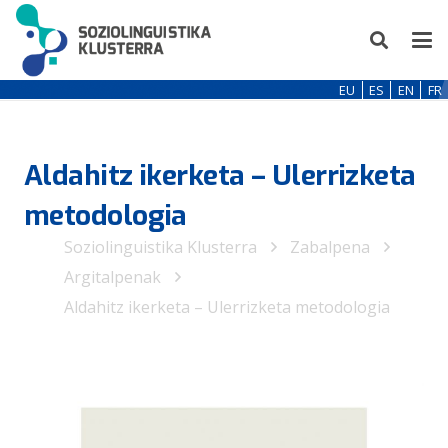
EU
ES
EN
FR
Aldahitz ikerketa – Ulerrizketa
metodologia
Soziolinguistika Klusterra
Zabalpena
Argitalpenak
Aldahitz ikerketa – Ulerrizketa metodologia