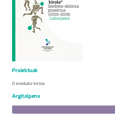
Proiektuak
D ereduko kirola
Argitalpena