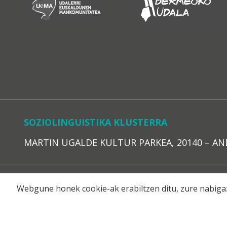
SOZIOLINGUISTIKA KLUSTERRA
MARTIN UGALDE KULTUR PARKEA, 20140 – ANDOAI
LEGE O
Webgune honek cookie-ak erabiltzen ditu, zure nabigaz