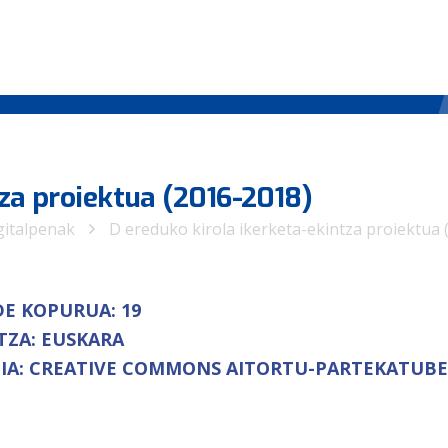
tza proiektua (2016-2018)
gitalpenak
D ereduko kirola ikerketa-ekintza proiektua 
DE KOPURUA:
19
TZA:
EUSKARA
IA:
CREATIVE COMMONS AITORTU-PARTEKATUBERD