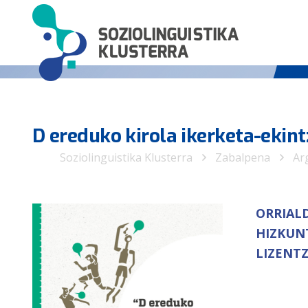
D ereduko kirola ikerketa-ekin
Soziolinguistika Klusterra
Zabalpena
Ar
ORRIAL
HIZKUN
LIZENTZ