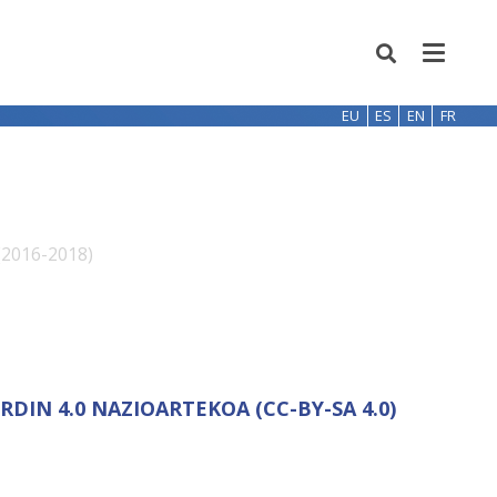
EU
ES
EN
FR
(2016-2018)
IN 4.0 NAZIOARTEKOA (CC-BY-SA 4.0)