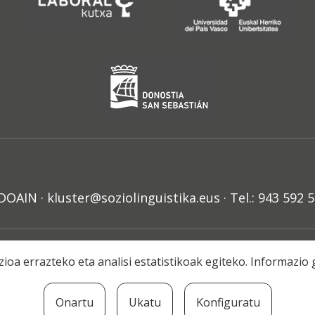
N · kluster@soziolinguistika.eus · Tel.: 943 592 
HARRA
PRIBATUTASUN POLITIKA
COOKIE-EN POLITIKA
H
ioa errazteko eta analisi estatistikoak egiteko. Informazi
© 2021 Soziolinguistika Klusterra
Onartu
Ukatu
Konfiguratu