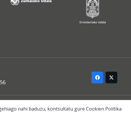
556
ARREMANA
o gehiago nahi baduzu, kontsultatu gure
Cookien Politika