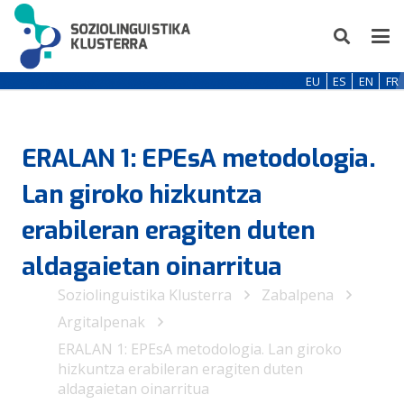
EU
ES
EN
FR
ERALAN 1: EPEsA metodologia.
Lan giroko hizkuntza
erabileran eragiten duten
aldagaietan oinarritua
Soziolinguistika Klusterra
Zabalpena
Argitalpenak
ERALAN 1: EPEsA metodologia. Lan giroko
hizkuntza erabileran eragiten duten
aldagaietan oinarritua