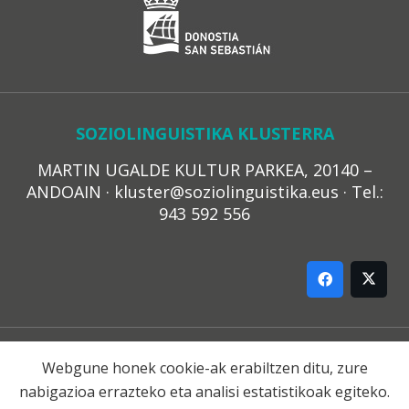
SOZIOLINGUISTIKA KLUSTERRA
MARTIN UGALDE KULTUR PARKEA, 20140 –
ANDOAIN · kluster@soziolinguistika.eus · Tel.:
943 592 556
LEGE OHARRA
Webgune honek cookie-ak erabiltzen ditu, zure
PRIBATUTASUN POLITIKA
COOKIE-EN POLITIKA
nabigazioa errazteko eta analisi estatistikoak egiteko.
HARREMANA