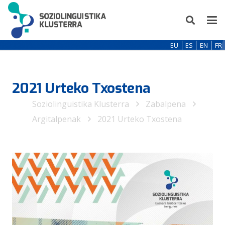
EU
ES
EN
FR
2021 Urteko Txostena
Soziolinguistika Klusterra
Zabalpena
Argitalpenak
2021 Urteko Txostena