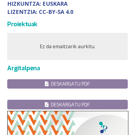
HIZKUNTZA:
EUSKARA
LIZENTZIA:
CC-BY-SA 4.0
Proiektuak
Ez da emaitzarik aurkitu.
Argitalpena
DESKARGATU PDF
DESKARGATU PDF